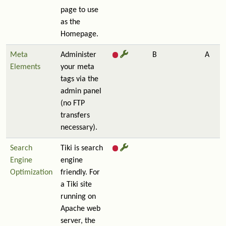
page to use
as the
Homepage.
Meta
Administer
B
A
Elements
your meta
tags via the
admin panel
(no FTP
transfers
necessary).
Search
Tiki is search
Engine
engine
Optimization
friendly. For
a Tiki site
running on
Apache web
server, the