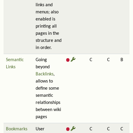
links and
menus; also
enabled is
printing all
pages in the
structure and
in order.
Semantic
Going
C
C
B
Links
beyond
Backlinks
,
allows to
define some
semantic
relationships
between wiki
pages
Bookmarks
User
C
C
C