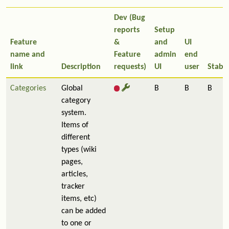
Dev (Bug
reports
Setup
Feature
&
and
UI
name and
Feature
admin
end
link
Description
requests)
UI
user
Stabil
Categories
Global
B
B
B
category
system.
Items of
different
types (wiki
pages,
articles,
tracker
items, etc)
can be added
to one or