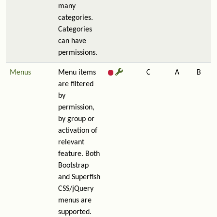
many
categories.
Categories
can have
permissions.
Menus
Menu items
C
A
B
are filtered
by
permission,
by group or
activation of
relevant
feature. Both
Bootstrap
and Superfish
CSS/jQuery
menus are
supported.