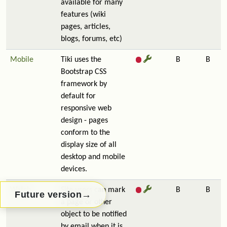
available for many
features (wiki
pages, articles,
blogs, forums, etc)
Mobile
Tiki uses the
B
B
Bootstrap CSS
framework by
default for
responsive web
design - pages
conform to the
display size of all
desktop and mobile
devices.
Watch
Site users can mark
B
B
→
Future version
a page or other
object to be notified
by email when it is