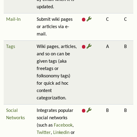
updated.
Mail-In
Submit wiki pages
C
C
or articles via e-
mail.
Tags
Wiki pages, articles,
A
B
and so on can be
given tags (aka
freetags or
folksonomy tags)
for quick ad hoc
content
categorization.
Social
Integrates popular
B
B
Networks
social networks
(such as
Facebook
,
Twitter
,
Linkedin
or