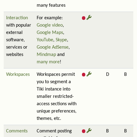
many features
Interaction
For example:
with popular
Google video
,
external
Google Maps
,
software,
YouTube
,
Skype
,
services or
Google AdSense
,
websites
Mindmap
and
many more
!
Workspaces
Workspaces permit
D
B
you to segment a
Tiki instance into
smaller restricted-
access sections with
unique preferences,
themes, etc.
Comments
Comment posting
B
B