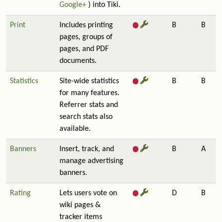
Google+
) into Tiki.
Print
Includes printing
B
B
pages, groups of
pages, and PDF
documents.
Statistics
Site-wide statistics
B
B
for many features.
Referrer stats and
search stats also
available.
Banners
Insert, track, and
B
A
manage advertising
banners.
Rating
Lets users vote on
D
B
wiki pages &
tracker items