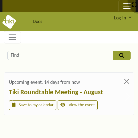
Site identity, navigation, etc.
Log in
Docs
Navigation and related functionality and c
Related content
Find
Upcoming event:
14 days from now
Tiki Roundtable Meeting - August
Save to my calendar
View the event