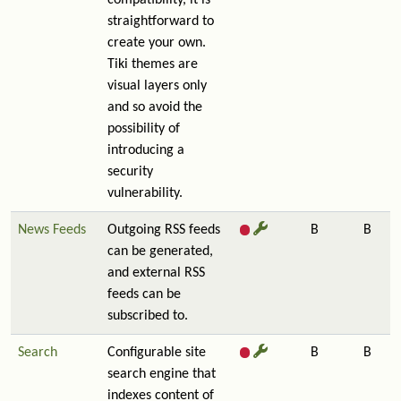
compatibility, it is
straightforward to
create your own.
Tiki themes are
visual layers only
and so avoid the
possibility of
introducing a
security
vulnerability.
News Feeds
Outgoing RSS feeds
B
B
can be generated,
and external RSS
feeds can be
subscribed to.
Search
Configurable site
B
B
search engine that
indexes content of