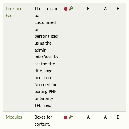
Look and
The site can
B
A
B
Feel
be
customized
or
personalized
using the
admin
interface, to
set the site
title, logo
and so on.
No need for
editing PHP
or Smarty
TPL files.
Modules
Boxes for
A
A
B
content,