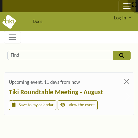
Site identity, navigation, etc.
Log in
Docs
Navigation and related functionality and c
Related content
Find
Upcoming event:
11 days from now
Tiki Roundtable Meeting - August
Save to my calendar
View the event