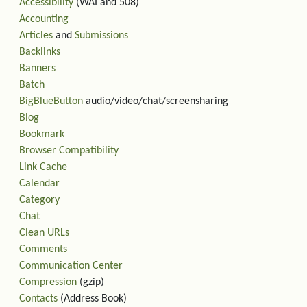
Accessibility
(WAI and 508)
Accounting
Articles
and
Submissions
Backlinks
Banners
Batch
BigBlueButton
audio/video/chat/screensharing
Blog
Bookmark
Browser Compatibility
Link Cache
Calendar
Category
Chat
Clean URLs
Comments
Communication Center
Compression
(gzip)
Contacts
(Address Book)