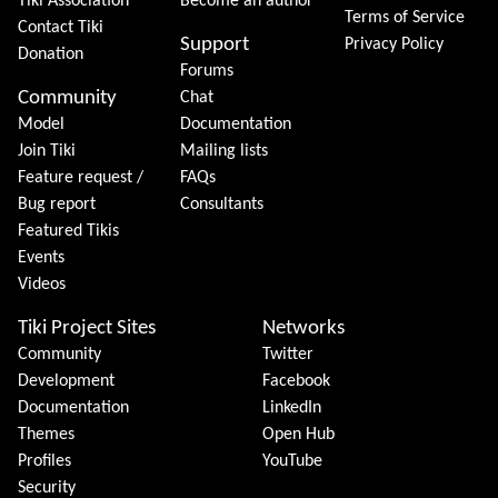
Tiki Association
Become an author
Terms of Service
Contact Tiki
Support
Privacy Policy
Donation
Forums
Community
Chat
Model
Documentation
Join Tiki
Mailing lists
Feature request /
FAQs
Bug report
Consultants
Featured Tikis
Events
Videos
Tiki Project Sites
Networks
Community
Twitter
Development
Facebook
Documentation
LinkedIn
Themes
Open Hub
Profiles
YouTube
Security