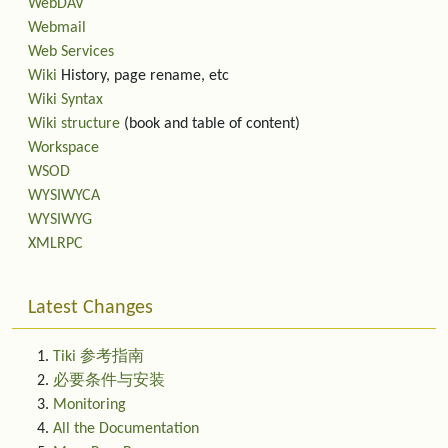
WebDAV
Webmail
Web Services
Wiki
History, page rename, etc
Wiki Syntax
Wiki structure
(book and table of content)
Workspace
WSOD
WYSIWYCA
WYSIWYG
XMLRPC
Latest Changes
Tiki 参考指南
必要条件与安装
Monitoring
All the Documentation