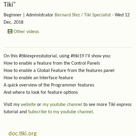
Tiki"
Beginner
| Administrator
Bernard Sfez / Tiki Specialist
- Wed 12
Dec, 2018
Other videos
On this #tikiexpresstutorial, using #tiki19 I’ll show you:
How to enable a feature from the Control Panels
How to enable a Global Feature from the features panel
How to enable an Interface feature
A quick overview of the Programmer features
And where to look for feature options
Visit my
website
or
my youtube channel
to see more Tiki express
tutorial and
Subscribe to my youtube channel
.
More content and functionality (left side)
doc.tiki.org