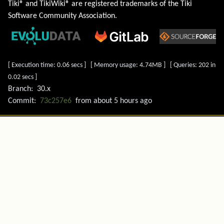
Tiki® and TikiWiki® are registered trademarks of the
Tiki
Software Community Association
.
[ Execution time: 0.06 secs ] [ Memory usage: 4.74MB ] [ Queries: 202 in
0.02 secs ]
Branch:
30.x
Commit:
73c257e6
from
about 5 hours ago