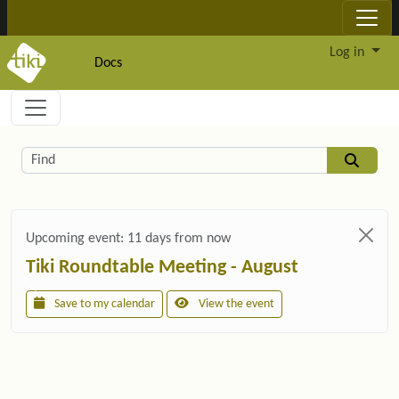
Site identity, navigation, etc.
Log in
Docs
Navigation and related functionality and c
Related content
Find
Upcoming event:
11 days from now
Tiki Roundtable Meeting - August
Save to my calendar
View the event