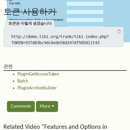
토큰 사용하기
토큰은 이렇게 생겼습니다
http://demo.tiki.org/trunk/tiki-index.php?
TOKEN=937d83bc9dc6ede58d247df505011t43
관련
PluginGetAccessToken
Batch
PluginArchiveBuilder
Comments
More
Related content
Related Video "Features and Options in