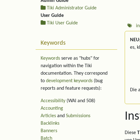
Admin Guide
Tiki Administrator Guide
User Guide
Tiki User Guide
in
NEU
Keywords
es, 
Keywords
serve as "hubs" for
navigation within the Tiki
documentation. They correspond
to
development keywords
(bug
reports and feature requests):
Die 
Accessibility
(WAI and 508)
Accounting
In
Articles
and
Submissions
Backlinks
Banners
Diese
T
Batch