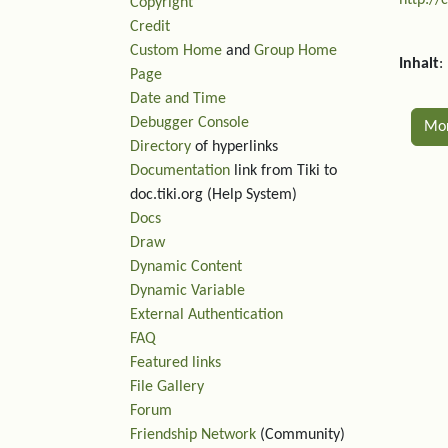
http://
Copyright
Credit
Custom Home
and
Group Home
Inhalt
:
Page
Date and Time
Debugger Console
Mo
Directory
of hyperlinks
Documentation
link from Tiki to
Rel
doc.tiki.org (Help System)
Docs
Draw
Dynamic Content
Dynamic Variable
External Authentication
FAQ
Featured links
File Gallery
Forum
Friendship Network
(Community)