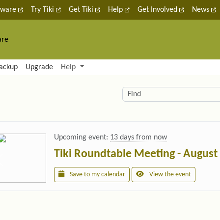
tware
Try Tiki
Get Tiki
Help
Get Involved
News
are
nctionality and content
ackup
Upgrade
Help
lity (left side)
elated content
Find
Upcoming event:
13 days from now
Tiki Roundtable Meeting - August
Save to my calendar
View the event