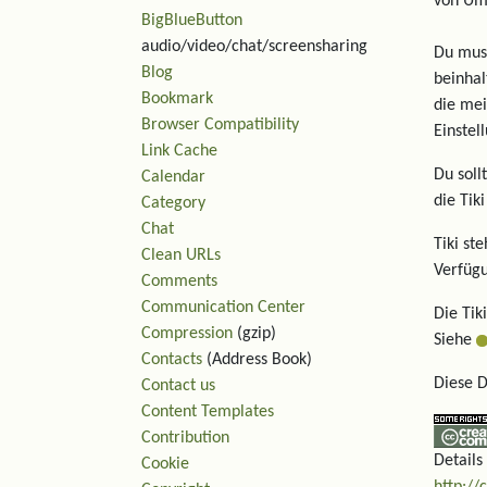
von Umg
BigBlueButton
audio/video/chat/screensharing
Du muss
Blog
beinhal
Bookmark
die mei
Browser Compatibility
Einstel
Link Cache
Du soll
Calendar
die Tik
Category
Chat
Tiki st
Clean URLs
Verfüg
Comments
Communication Center
Die Tik
Compression
(gzip)
Siehe
Contacts
(Address Book)
Diese D
Contact us
Content Templates
Contribution
Details
Cookie