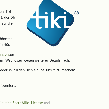
n. Tiki
r
), der Dir
f auf die
bhoster,
ierfür.
dungen
zur
nem Webhoster wegen weiterer Details nach.
ieder. Wir laden Dich ein, bei uns mitzumachen!
izensiert.
ibution-ShareAlike+License
und