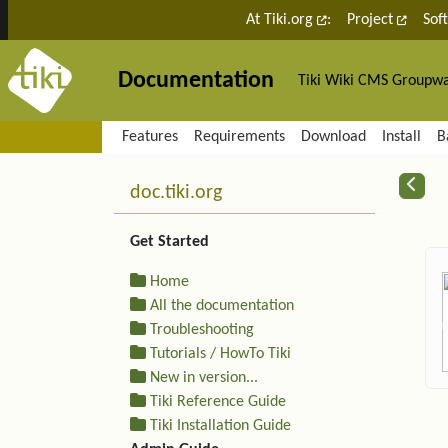
Site identity, navigation, etc.
At Tiki.org
:
Project
Sof
Documentation
Tiki Wiki CMS Groupw
Navigation and related fu
Features
Requirements
Download
Install
B
More content and functiona
R
doc.tiki.org
Get Started
Home
All the documentation
Troubleshooting
Tutorials / HowTo Tiki
New in version...
Tiki Reference Guide
Tiki Installation Guide