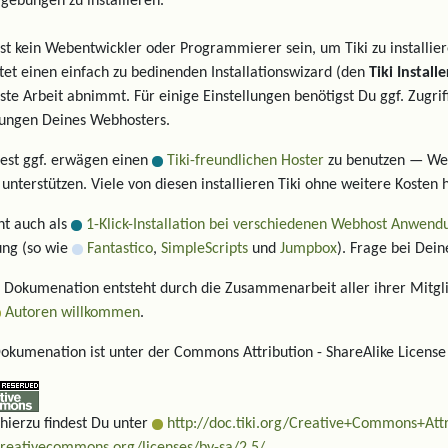
ebungen zu installieren.
t kein Webentwickler oder Programmierer sein, um Tiki zu installiere
tet einen einfach zu bedinenden Installationswizard (den
Tiki Installe
ste Arbeit abnimmt. Für einige Einstellungen benötigst Du ggf. Zugrif
lungen Deines Webhosters.
test ggf. erwägen einen
Tiki-freundlichen Hoster
zu benutzen — We
i unterstützen. Viele von diesen installieren Tiki ohne weitere Kosten h
eht auch als
1-Klick-Installation bei verschiedenen Webhost Anwen
ung (so wie
Fantastico
,
SimpleScripts
und
Jumpbox
). Frage bei Dei
i Dokumenation entsteht durch die Zusammenarbeit aller ihrer Mitgl
Autoren willkommen
.
okumenation ist unter der Commons Attribution - ShareAlike License l
 hierzu findest Du unter
http://doc.tiki.org/Creative+Commons+Attr