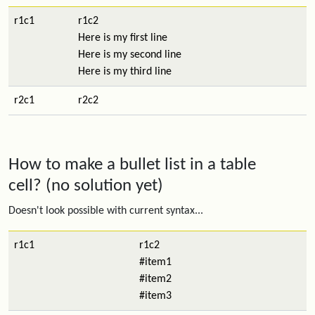
r1c1
r1c2
Here is my first line
Here is my second line
Here is my third line
r2c1
r2c2
How to make a bullet list in a table
cell? (no solution yet)
Doesn't look possible with current syntax...
r1c1
r1c2
#item1
#item2
#item3