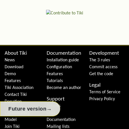
Site information, links, etc.
About Tiki
Documentation
Development
News
Installation guide
The 3 rules
Download
Configuration
Commit access
Demo
Features
Get the code
Features
Tutorials
Legal
Tiki Association
Become an author
Terms of Service
Contact Tiki
Support
Privacy Policy
Donation
Forums
→
Future version
Community
Chat
Model
Documentation
Join Tiki
Mailing lists