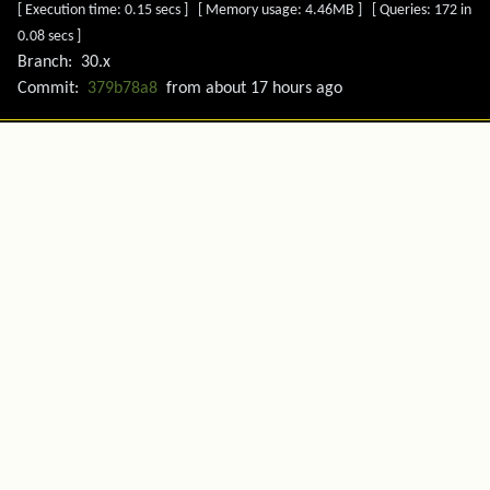
[ Execution time: 0.15 secs ] [ Memory usage: 4.46MB ] [ Queries: 172 in
0.08 secs ]
Branch:
30.x
Commit:
379b78a8
from
about 17 hours ago