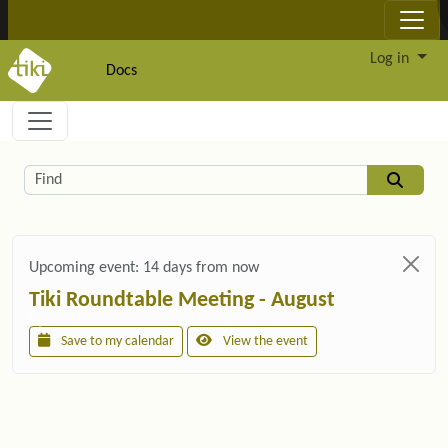
Site identity, navigation, etc.
Log in
Docs
Navigation and related functionality and c
Related content
Find
Upcoming event:
14 days from now
Tiki Roundtable Meeting - August
Save to my calendar
View the event