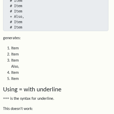
# Item 

# Item 

# Item 

+ Also,

# Item 

# Item
generates:
Item
Item
Item
Also,
Item
Item
Using = with underline
=== is the syntax for underline.
This doesn't work: