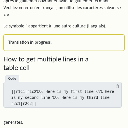
après le guillemet ouvrant et avant le guillemet fermant.
Veuillez noter qu'en français, on utilise les caractères suivants :
« »
Le symbole " appartient à une autre culture (l'anglais).
Translation in progress.
How to get multiple lines in a
table cell
Code
||r1c1|r1c2%%% Here is my first line %%% Here 
is my second line %%% Here is my third line

r2c1|r2c2||
generates: