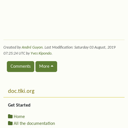
Created by
André Guyon
. Last Modification: Saturday 03 August, 2019
07:25:24 UTC by
Yves Kipondo
.
Comments
More
Related content
More content and functionality (left side)
doc.tiki.org
Get Started
Home
All the documentation