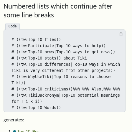
Numbered lists which continue after
some line breaks
Code
# ((tw:Top-10 files))

# ((tw:Participate|Top-10 ways to help))

# ((tw:Top-10 news|Top-10 ways to get news))

# ((tw:Top-10 stats)) about Tiki

# ((tw:Top-10 differences|Top-10 ways in which 
Tiki is very different from other projects))

# ((tw:WhyUseTiki|Top-10 reasons to choose 
Tiki))

# ((tw:Top-10 criticisms))%%% %%% Also,%%% %%%

# ((tw:TikiBackronym|Top-10 potential meanings 
for T-i-k-i))

# ((tw:Top-10 Words))
generates: