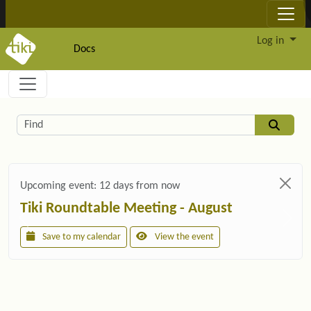
Site identity, navigation, etc.
Log in
Docs
Navigation and related functionality and c
Related content
Find
Upcoming event:
12 days from now
Tiki Roundtable Meeting - August
Save to my calendar
View the event