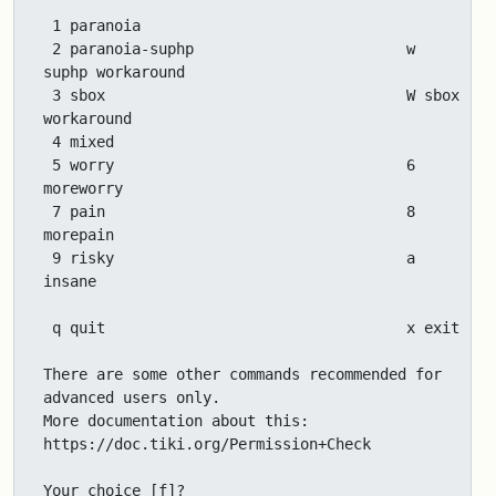
 1 paranoia

 2 paranoia-suphp                        w 
suphp workaround

 3 sbox                                  W sbox 
workaround

 4 mixed

 5 worry                                 6 
moreworry

 7 pain                                  8 
morepain

 9 risky                                 a 
insane

 q quit                                  x exit

There are some other commands recommended for 
advanced users only.

More documentation about this: 
https://doc.tiki.org/Permission+Check

Your choice [f]?