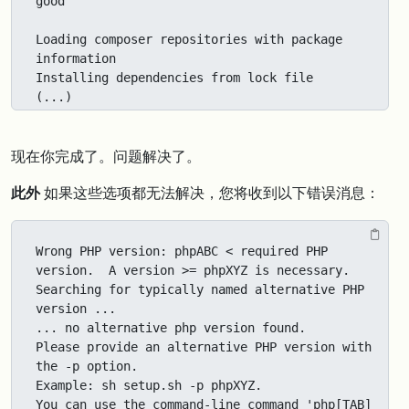
good

Loading composer repositories with package 
information

Installing dependencies from lock file

(...)
现在你完成了。问题解决了。
此外
如果这些选项都无法解决，您将收到以下错误消息：
Wrong PHP version: phpABC < required PHP 
version.  A version >= phpXYZ is necessary.

Searching for typically named alternative PHP 
version ...

... no alternative php version found.

Please provide an alternative PHP version with 
the -p option.

Example: sh setup.sh -p phpXYZ.

You can use the command-line command 'php[TAB]