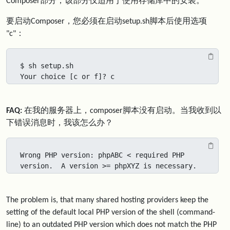
Composer部分，该部分仅适用于使用存储库中的安装。
要启动Composer，您必须在启动setup.sh脚本后使用选项
"c"：
$ sh setup.sh

Your choice [c or f]? c
FAQ:
在我的服务器上，composer脚本没有启动。当我收到以
下错误消息时，我该怎么办？
Wrong PHP version: phpABC < required PHP 
version.  A version >= phpXYZ is necessary.
The problem is, that many shared hosting providers keep the
setting of the default local PHP version of the shell (command-
line) to an outdated PHP version which does not match the PHP