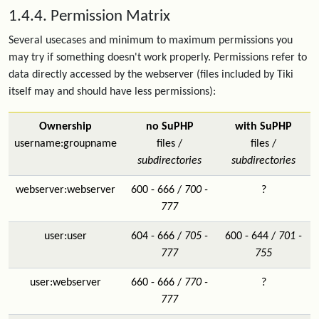
1.4.4. Permission Matrix
Several usecases and minimum to maximum permissions you
may try if something doesn't work properly. Permissions refer to
data directly accessed by the webserver (files included by Tiki
itself may and should have less permissions):
Ownership
no SuPHP
with SuPHP
username:groupname
files /
files /
subdirectories
subdirectories
webserver:webserver
600 - 666 /
700 -
?
777
user:user
604 - 666 /
705 -
600 - 644 /
701 -
777
755
user:webserver
660 - 666 /
770 -
?
777