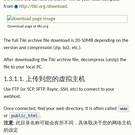
from
http://tiki.org/download
.
Download page at tiki.org
The full Tiki archive file download is 20-50MB depending on the
version and compression (zip, bz2, etc,).
After downloading the Tiki archive file, decompress (unzip) the
file to your local PC.
1.3.1.1. 上传到您的虚拟主机
Use FTP (or SCP, SFTP, Rsync, SSH, etc) to connect to your
webhost.
www
Once connected, find your web directory. It is often called
public_html
or
.
注意
: 此目录名称可能会有所不同，具体取决于您的网络主机
的设定