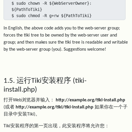
$ sudo chown -R ${WebServerOwner}: 
${PathToTiki}

$ sudo chmod -R g+rw ${PathToTiki}
In English, the above code adds you to the web-server group;
forces the tiki tree to be owned by the web-server user and
group; and then makes sure the tiki tree is readable and writable
by the web-server group (you). Suggestions welcome!
1.5. 运行Tiki安装程序 (tiki-
install.php)
打开Web浏览器并输入：
http://example.org/tiki-install.php
(或者
http://example.org/tiki/tiki-install.php
如果你在一个子
目录中安装Tiki)。
Tiki安装程序的第一页出现，此安装程序将允许您：