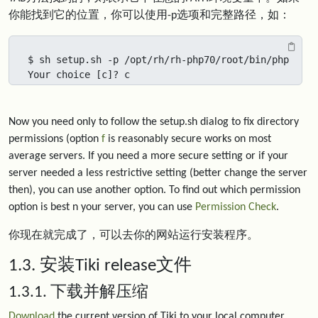
你能找到它的位置，你可以使用-p选项和完整路径，如：
$ sh setup.sh -p /opt/rh/rh-php70/root/bin/php

Your choice [c]? c
Now you need only to follow the setup.sh dialog to fix directory
permissions (option
f
is reasonably secure works on most
average servers. If you need a more secure setting or if your
server needed a less restrictive setting (better change the server
then), you can use another option. To find out which permission
option is best n your server, you can use
Permission Check
.
你现在就完成了，可以去你的网站运行安装程序。
1.3. 安装Tiki release文件
1.3.1. 下载并解压缩
Download
the current version of Tiki to your local computer