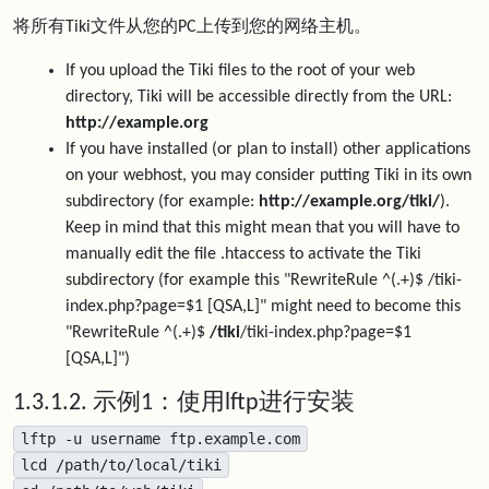
将所有Tiki文件从您的PC上传到您的网络主机。
If you upload the Tiki files to the root of your web
directory, Tiki will be accessible directly from the URL:
http://example.org
If you have installed (or plan to install) other applications
on your webhost, you may consider putting Tiki in its own
subdirectory (for example:
http://example.org/tiki/
).
Keep in mind that this might mean that you will have to
manually edit the file .htaccess to activate the Tiki
subdirectory (for example this "RewriteRule ^(.+)$ /tiki-
index.php?page=$1 [QSA,L]" might need to become this
"RewriteRule ^(.+)$
/tiki
/tiki-index.php?page=$1
[QSA,L]")
1.3.1.2. 示例1：使用lftp进行安装
lftp -u username ftp.example.com
lcd /path/to/local/tiki