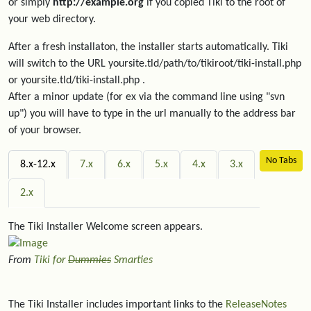
or simply
http://example.org
if you copied Tiki to the root of
your web directory.
After a fresh installaton, the installer starts automatically. Tiki
will switch to the URL yoursite.tld/path/to/tikiroot/tiki-install.php
or yoursite.tld/tiki-install.php .
After a minor update (for ex via the command line using "svn
up") you will have to type in the url manually to the address bar
of your browser.
No Tabs
8.x-12.x
7.x
6.x
5.x
4.x
3.x
2.x
The Tiki Installer Welcome screen appears.
From
Tiki for
Dummies
Smarties
The Tiki Installer includes important links to the
ReleaseNotes