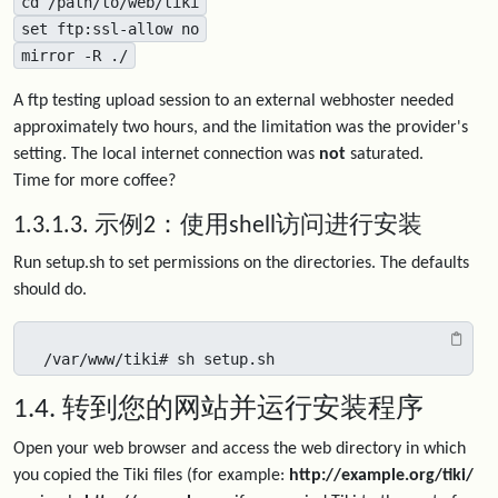
cd /path/to/web/tiki
set ftp:ssl-allow no
mirror -R ./
A ftp testing upload session to an external webhoster needed
approximately two hours, and the limitation was the provider's
setting. The local internet connection was
not
saturated.
Time for more coffee?
1.3.1.3. 示例2：使用shell访问进行安装
Run setup.sh to set permissions on the directories. The defaults
should do.
/var/www/tiki# sh setup.sh
1.4. 转到您的网站并运行安装程序
Open your web browser and access the web directory in which
you copied the Tiki files (for example:
http://example.org/tiki/