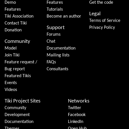
Demo
Features
Get the code
Features
Tutorials
Legal
Tiki Association
Become an author
Terms of Service
Contact Tiki
Support
Privacy Policy
Donation
Forums
Community
Chat
Model
Documentation
Join Tiki
Mailing lists
Feature request /
FAQs
Bug report
Consultants
Featured Tikis
Events
Videos
Tiki Project Sites
Networks
Community
Twitter
Development
Facebook
Documentation
LinkedIn
Themes
Open Hub