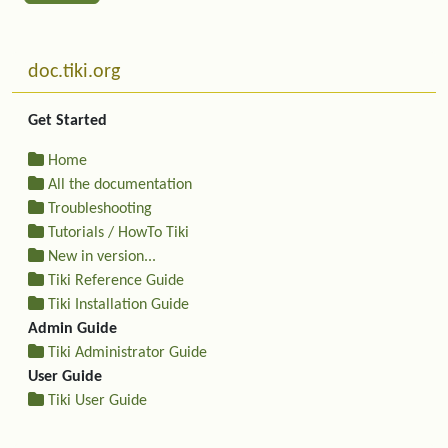
Related content
More content and functionality (left side)
doc.tiki.org
Get Started
Home
All the documentation
Troubleshooting
Tutorials / HowTo Tiki
New in version...
Tiki Reference Guide
Tiki Installation Guide
Admin Guide
Tiki Administrator Guide
User Guide
Tiki User Guide