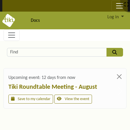
Site identity, navigation, etc.
Log in
Docs
Navigation and related functionality and c
Related content
Find
Upcoming event:
12 days from now
Tiki Roundtable Meeting - August
Save to my calendar
View the event