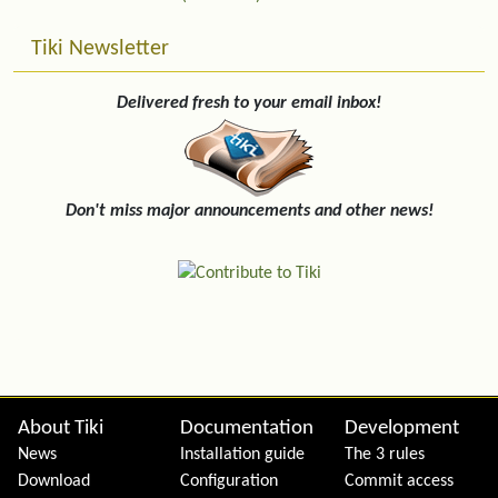
Tiki Newsletter
Delivered fresh to your email inbox!
Don't miss major announcements and other news!
Site information, links, etc.
About Tiki
Documentation
Development
News
Installation guide
The 3 rules
Download
Configuration
Commit access