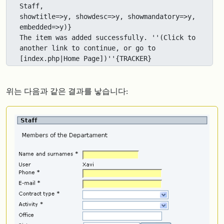
Staff, 

showtitle=>y, showdesc=>y, showmandatory=>y, 
embedded=>y)}

The item was added successfully. ''(Click to 
another link to continue, or go to 

[index.php|Home Page])''{TRACKER}
위는 다음과 같은 결과를 낳습니다: