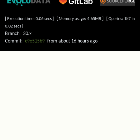
[ Execution time: 0.06 secs ] [ Memory usage: 4.65MB ] [ Queries: 187 in
0.02 secs ]
Branch:
30.x
Commit:
c9e515b9
from
about 16 hours ago