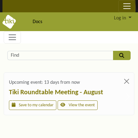
Site identity, navigation, etc.
Log in
Docs
Navigation and related functionality and c
Related content
Find
Upcoming event:
13 days from now
Tiki Roundtable Meeting - August
Save to my calendar
View the event