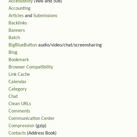
Accessibility
(WAI and 508)
Accounting
Articles
and
Submissions
Backlinks
Banners
Batch
BigBlueButton
audio/video/chat/screensharing
Blog
Bookmark
Browser Compatibility
Link Cache
Calendar
Category
Chat
Clean URLs
Comments
Communication Center
Compression
(gzip)
Contacts
(Address Book)