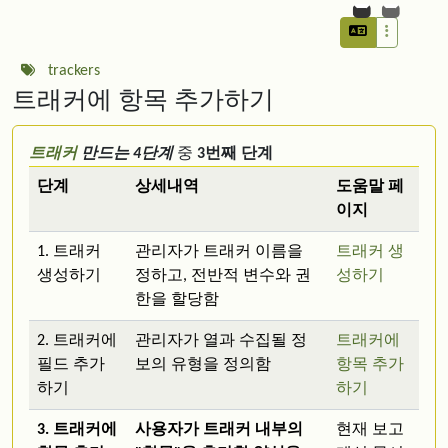
trackers
트래커에 항목 추가하기
트래커
만드는 4단계
중
3번째 단계
단계
상세내역
도움말 페
이지
1. 트래커
관리자가 트래커 이름을
트래커 생
생성하기
정하고, 전반적 변수와 권
성하기
한을 할당함
2. 트래커에
관리자가 열과 수집될 정
트래커에
필드 추가
보의 유형을 정의함
항목 추가
하기
하기
3. 트래커에
사용자가 트래커 내부의
현재 보고