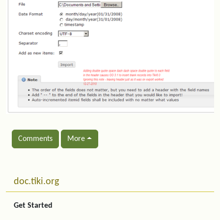
Comments
More
Related content
More content and functionality (left side)
doc.tiki.org
Get Started