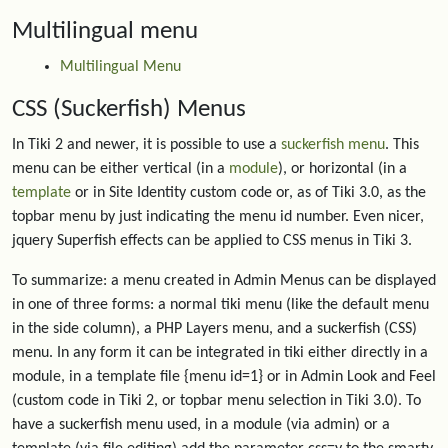
Multilingual menu
Multilingual Menu
CSS (Suckerfish) Menus
In Tiki 2 and newer, it is possible to use a
suckerfish menu
. This
menu can be either vertical (in a
module
), or horizontal (in a
template
or in Site Identity custom code or, as of Tiki 3.0, as the
topbar menu by just indicating the menu id number. Even nicer,
jquery Superfish effects can be applied to CSS menus in Tiki 3.
To summarize: a menu created in Admin Menus can be displayed
in one of three forms: a normal tiki menu (like the default menu
in the side column), a PHP Layers menu, and a suckerfish (CSS)
menu. In any form it can be integrated in tiki either directly in a
module, in a template file {menu id=1} or in Admin Look and Feel
(custom code in Tiki 2, or topbar menu selection in Tiki 3.0). To
have a suckerfish menu used, in a module (via admin) or a