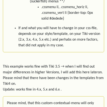
(suckerfish) menus **/
.cssmenu li, .cssmenu_horiz li,
.cssmenu_vert li {border-top: 0px
solid #dedede}
If and what you will have to change in your css-file,
depends on your style/template, on your Tiki-version
(2.x, 3.x, 4.x, 5.x etc.) and perhabs on more factors,
that did not apply in my case.
This example works fine with Tiki 3.5 → when I will find out
major differences in higher Versions, I will add this here lateron.
Please mind that there have been changes in the templates from
Tiki4 on.
Update: works fine in 4.x, 5.x and 6.x .
Please mind, that this custom-contextual-menu will only