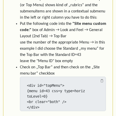
(or Top Menu) shows kind of „rubrics“ and the
submenuitems are shown in a contextual submenu
in the left or right culomn you have to do this:
Put the following code into the
"Site menu custom
code:"
box of Admin → Look and Feel → General
Layout (2nd Tab) → Top Bar
use the number of the appropriate Menu → in this
example I did choose the Standard „my menu“ for
the Top Bar with the Standard ID=43
leave the "Menu ID" box empty
Check on „Top Bar“ and then check on the „Site
menu bar“ checkbox
<div id="topMenu">

{menu id=43 css=y type=horiz 
toLevel=0}

<br clear="both" />

</div>