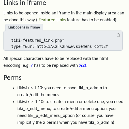
Links in iframe
Links to be opened inside an iframe in the main display area can
be done this way (
Featured Links
feature has to be enabled):
Link opens in iframe
tiki-featured_link.php?
type=f&url=http%3A%2F%2Fwww.siemens.com%2f
All special characters have to be replaced with the html
encoding, e.g.
/
has to be replaced with
%2f
!
Perms
tikiwiki< 1.10: you need to have tiki_p_admin to
create/edit the menus
tikiwiki>=1.10: to create a menu or delete one, you need
tiki_p_edit_menu, to create/edit a menu option, you
need tiki_p_edit_menu_option (of course, you have
implicitly the 2 perms when you have tiki_p_admin)