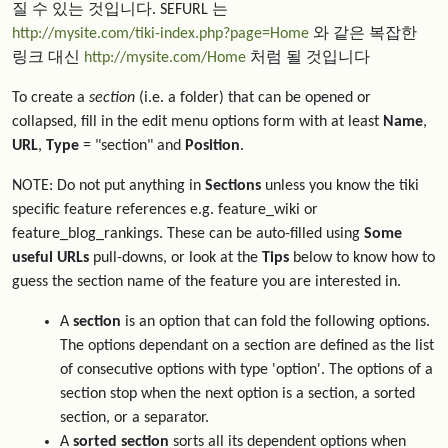
질 수 있는 것입니다. SEFURL 는
http://mysite.com/tiki-index.php?page=Home
와 같은 복잡한
링크 대신
http://mysite.com/Home
처럼 될 것입니다
To create a
section
(i.e. a folder) that can be opened or
collapsed, fill in the edit menu options form with at least
Name
,
URL
,
Type
= "section" and
Position
.
NOTE: Do not put anything in
Sections
unless you know the tiki
specific feature references e.g. feature_wiki or
feature_blog_rankings. These can be auto-filled using
Some
useful URLs
pull-downs, or look at the
Tips
below to know how to
guess the section name of the feature you are interested in.
A
section
is an option that can fold the following options.
The options dependant on a section are defined as the list
of consecutive options with type 'option'. The options of a
section stop when the next option is a section, a sorted
section, or a separator.
A
sorted section
sorts all its dependent options when