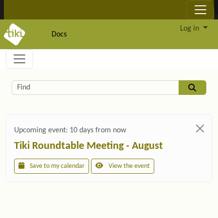
Site identity, navigation, etc.
Log in
Docs
Navigation and related functionality and c
Related content
Find
Upcoming event:
10 days from now
Tiki Roundtable Meeting - August
Save to my calendar
View the event