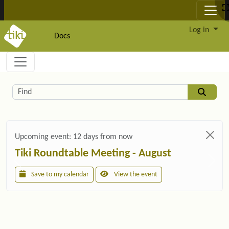
Site identity, navigation, etc.
Log in
Docs
Navigation and related functionality and c
Related content
Find
Upcoming event:
12 days from now
Tiki Roundtable Meeting - August
Save to my calendar
View the event