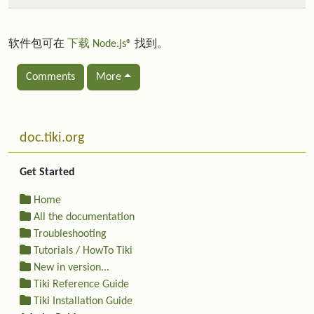
软件包可在
下载 Node.js®
找到。
Comments
More
Related content
More content and functionality (left side)
doc.tiki.org
Get Started
Home
All the documentation
Troubleshooting
Tutorials / HowTo Tiki
New in version...
Tiki Reference Guide
Tiki Installation Guide