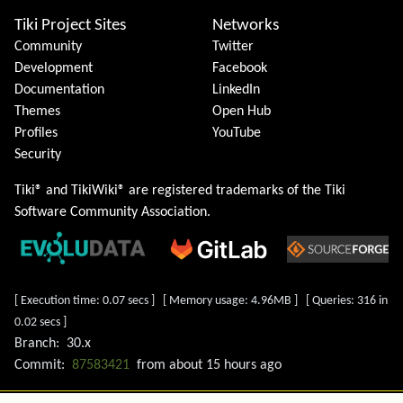
Tiki Project Sites
Networks
Community
Twitter
Development
Facebook
Documentation
LinkedIn
Themes
Open Hub
Profiles
YouTube
Security
Tiki® and TikiWiki® are registered trademarks of the
Tiki
Software Community Association
.
[ Execution time: 0.07 secs ] [ Memory usage: 4.96MB ] [ Queries: 316 in
0.02 secs ]
Branch:
30.x
Commit:
87583421
from
about 15 hours ago