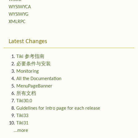
WYSIWYCA
WYSIWYG
XMLRPC
Latest Changes
Tiki 参考指南
必要条件与安装
Monitoring
All the Documentation
MenuPageBanner
所有文档
Tiki30.0
Guidelines for intro page for each release
Tiki33
Tiki31
...more