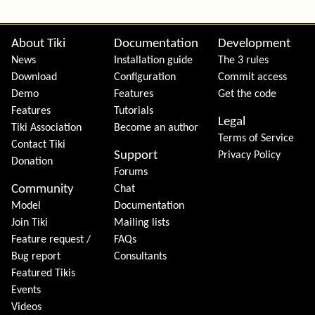
Site information, links, etc.
About Tiki
Documentation
Development
News
Installation guide
The 3 rules
Download
Configuration
Commit access
Demo
Features
Get the code
Features
Tutorials
Legal
Tiki Association
Become an author
Terms of Service
Contact Tiki
Support
Privacy Policy
Donation
Forums
Community
Chat
Model
Documentation
Join Tiki
Mailing lists
Feature request /
FAQs
Bug report
Consultants
Featured Tikis
Events
Videos