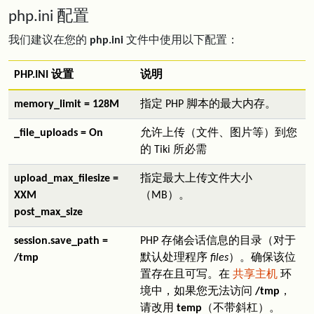
php.ini 配置
我们建议在您的
php.ini
文件中使用以下配置：
PHP.INI 设置
说明
memory_limit = 128M
指定 PHP 脚本的最大内存。
_file_uploads = On
允许上传（文件、图片等）到您
的 Tiki 所必需
upload_max_filesize =
指定最大上传文件大小
XXM
（MB）。
post_max_size
session.save_path =
PHP 存储会话信息的目录（对于
/tmp
默认处理程序
files
）。确保该位
置存在且可写。在
共享主机
环
境中，如果您无法访问
/tmp
，
请改用
temp
（不带斜杠）。