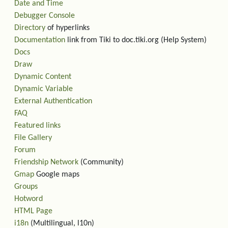
Date and Time
Debugger Console
Directory
of hyperlinks
Documentation
link from Tiki to doc.tiki.org (Help System)
Docs
Draw
Dynamic Content
Dynamic Variable
External Authentication
FAQ
Featured links
File Gallery
Forum
Friendship Network
(Community)
Gmap
Google maps
Groups
Hotword
HTML Page
i18n
(Multilingual, l10n)