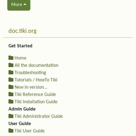
More
Related content
More content and functionality (left side)
doc.tiki.org
Get Started
Home
All the documentation
Troubleshooting
Tutorials / HowTo Tiki
New in version...
Tiki Reference Guide
Tiki Installation Guide
Admin Guide
Tiki Administrator Guide
User Guide
Tiki User Guide