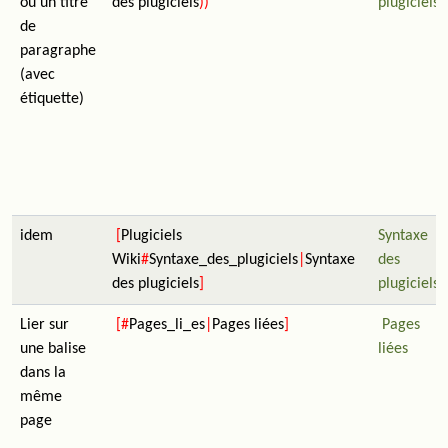
ou un titre
des plugiciels
))
plugiciels
de
paragraphe
(avec
étiquette)
idem
[
Plugiciels
Syntaxe
Wiki
#
Syntaxe_des_plugiciels
|
Syntaxe
des
des plugiciels
]
plugiciels
Lier sur
[#
Pages_li_es
|
Pages liées
]
Pages
une balise
liées
dans la
même
page