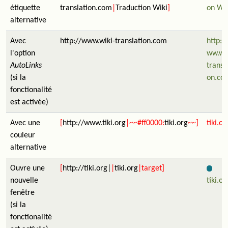
étiquette
translation.com
|
Traduction Wiki
]
on Wik
alternative
Avec
http://www.wiki-translation.com
http:/
l'option
ww.wik
AutoLinks
transla
(si la
on.co
fonctionalité
est activée)
Avec une
[
http://www.tiki.org
|~~#ff0000:
tiki.org
~~]
tiki.or
couleur
alternative
Ouvre une
[
http://tiki.org|
|
tiki.org
|target]
nouvelle
tiki.or
fenêtre
(si la
fonctionalité