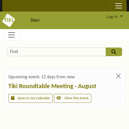
Site identity, navigation, etc.
Log in
Docs
Navigation and related functionality and c
Related content
Find
Upcoming event:
12 days from now
Tiki Roundtable Meeting - August
Save to my calendar
View the event