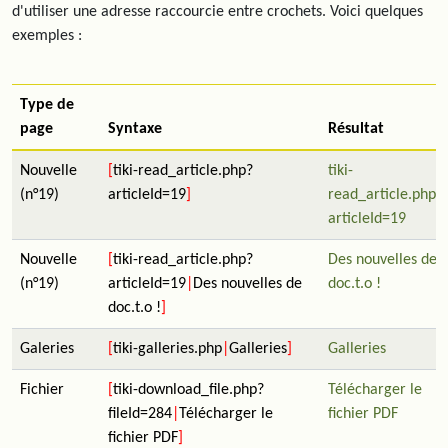
d'utiliser une adresse raccourcie entre crochets. Voici quelques
exemples :
Type de
page
Syntaxe
Résultat
Nouvelle
[
tiki-read_article.php?
tiki-
(n°19)
articleId=19
]
read_article.php?
articleId=19
Nouvelle
[
tiki-read_article.php?
Des nouvelles de
(n°19)
articleId=19
|
Des nouvelles de
doc.t.o !
doc.t.o !
]
Galeries
[
tiki-galleries.php
|
Galleries
]
Galleries
Fichier
[
tiki-download_file.php?
Télécharger le
fileId=284
|
Télécharger le
fichier PDF
fichier PDF
]