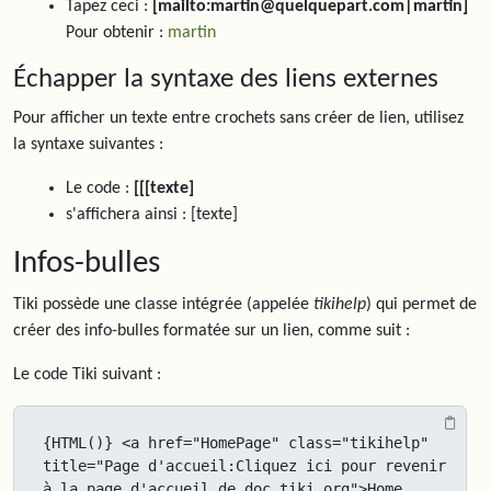
Tapez ceci :
[mailto:martin@quelquepart.com|martin]
Pour obtenir :
martin
Échapper la syntaxe des liens externes
Pour afficher un texte entre crochets sans créer de lien, utilisez
la syntaxe suivantes :
Le code :
[[[texte]
s'affichera ainsi : [texte]
Infos-bulles
Tiki possède une classe intégrée (appelée
tikihelp
) qui permet de
créer des info-bulles formatée sur un lien, comme suit :
Le code Tiki suivant :
{HTML()} <a href="HomePage" class="tikihelp" 
title="Page d'accueil:Cliquez ici pour revenir 
à la page d'accueil de doc.tiki.org">Home 