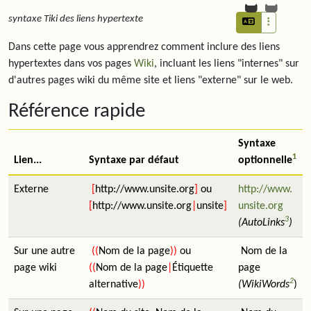
syntaxe Tiki des liens hypertexte
Dans cette page vous apprendrez comment inclure des liens
hypertextes dans vos pages
Wiki
, incluant les liens "internes" sur
d'autres pages wiki du même site et liens "externe" sur le web.
Référence rapide
Syntaxe
1
Lien...
Syntaxe par défaut
optionnelle
Externe
[
http://www.unsite.org
]
ou
http://www.
[
http://www.unsite.org
|
unsite
]
unsite.org
3
(AutoLinks
)
Sur une autre
((
Nom de la page
))
ou
Nom de la
page wiki
((
Nom de la page
|
Étiquette
page
2
alternative
))
(WikiWords
)