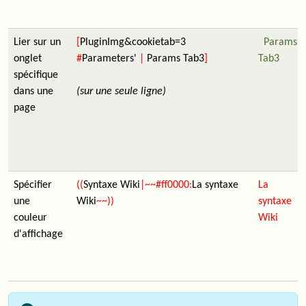
Lier sur un
[
PluginImg&cookietab=3
Params
onglet
#
Parameters'
|
Params Tab3
]
Tab3
spécifique
dans une
(sur une seule ligne)
page
Spécifier
((
Syntaxe Wiki
|~~#ff0000:
La syntaxe
La
une
Wiki
~~))
syntaxe
couleur
Wiki
d'affichage