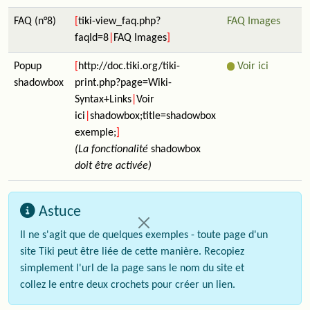
FAQ (n°8)
[
tiki-view_faq.php?
FAQ Images
faqId=8
|
FAQ Images
]
Popup
[
http://doc.tiki.org/tiki-
Voir ici
shadowbox
print.php?page=Wiki-
Syntax+Links
|
Voir
ici
|
shadowbox;title=shadowbox
exemple;
]
(La fonctionalité
shadowbox
doit être activée)
Astuce
Il ne s'agit que de quelques exemples - toute page d'un
site Tiki peut être liée de cette manière. Recopiez
simplement l'url de la page sans le nom du site et
collez le entre deux crochets pour créer un lien.