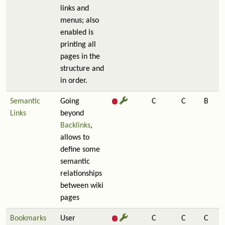
links and
menus; also
enabled is
printing all
pages in the
structure and
in order.
Semantic
Going
C
C
B
Links
beyond
Backlinks
,
allows to
define some
semantic
relationships
between wiki
pages
Bookmarks
User
C
C
C