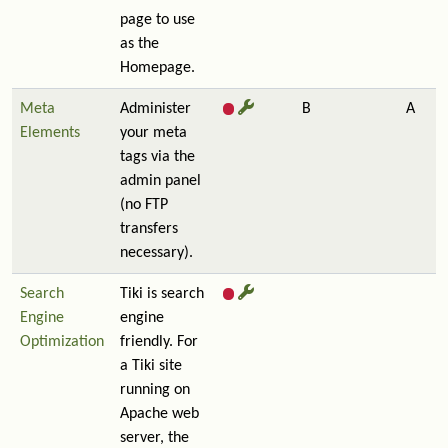
page to use
as the
Homepage.
Meta
Administer
B
A
Elements
your meta
tags via the
admin panel
(no FTP
transfers
necessary).
Search
Tiki is search
Engine
engine
Optimization
friendly. For
a Tiki site
running on
Apache web
server, the