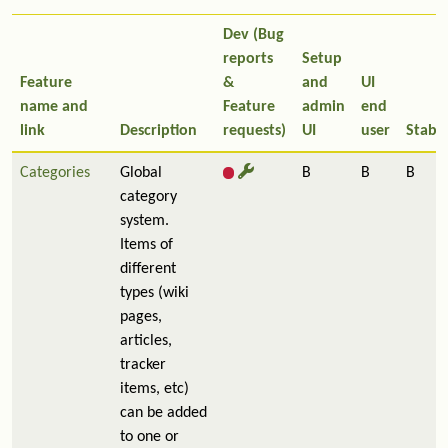
Dev (Bug
reports
Setup
Feature
&
and
UI
name and
Feature
admin
end
link
Description
requests)
UI
user
Stabil
Categories
Global
B
B
B
category
system.
Items of
different
types (wiki
pages,
articles,
tracker
items, etc)
can be added
to one or