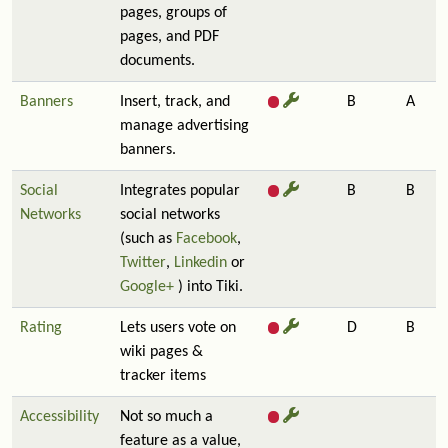
pages, groups of
pages, and PDF
documents.
Banners
Insert, track, and
B
A
manage advertising
banners.
Social
Integrates popular
B
B
Networks
social networks
(such as
Facebook
,
Twitter
,
Linkedin
or
Google+
) into Tiki.
Rating
Lets users vote on
D
B
wiki pages &
tracker items
Accessibility
Not so much a
feature as a value,