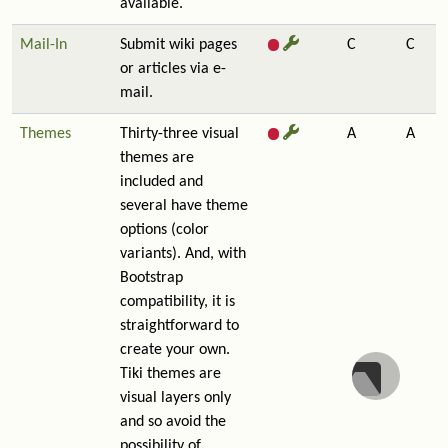
available.
Mail-In
Submit wiki pages
C
C
or articles via e-
mail.
Themes
Thirty-three visual
A
A
themes are
included and
several have theme
options (color
variants). And, with
Bootstrap
compatibility, it is
straightforward to
create your own.
Tiki themes are
visual layers only
and so avoid the
possibility of