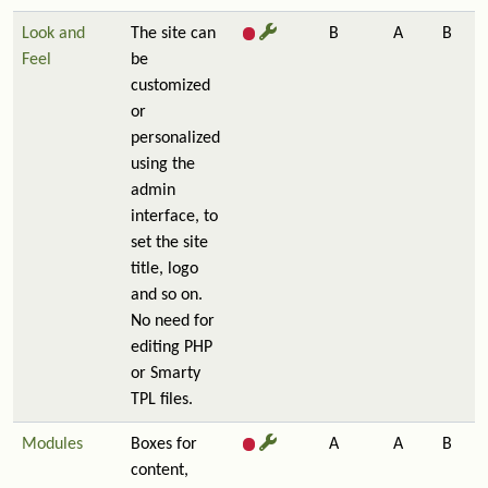
Look and
The site can
B
A
B
Feel
be
customized
or
personalized
using the
admin
interface, to
set the site
title, logo
and so on.
No need for
editing PHP
or Smarty
TPL files.
Modules
Boxes for
A
A
B
content,