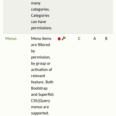
many
categories.
Categories
can have
permissions.
Menus
Menu items
C
A
B
are filtered
by
permission,
by group or
activation of
relevant
feature. Both
Bootstrap
and Superfish
CSS/jQuery
menus are
supported.