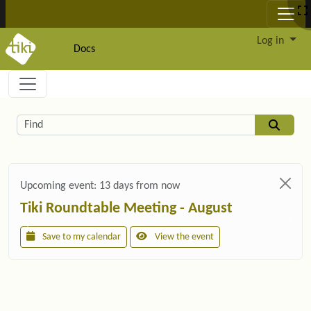
Site identity, navigation, etc.
Log in
Docs
Navigation and related functionality and c
Related content
Find
Upcoming event:
13 days from now
Tiki Roundtable Meeting - August
Save to my calendar
View the event