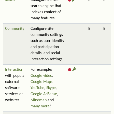
Search
Configurable site
B
B
search engine that
indexes content of
many features
Community
Configure site
B
B
community settings
such as user identity
and participation
details, and social
interaction settings.
Interaction
For example:
with popular
Google video
,
external
Google Maps
,
software,
YouTube
,
Skype
,
services or
Google AdSense
,
websites
Mindmap
and
many more
!