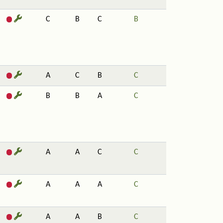
C
B
C
B
A
C
B
C
B
B
A
C
A
A
C
C
A
A
A
C
A
A
B
C