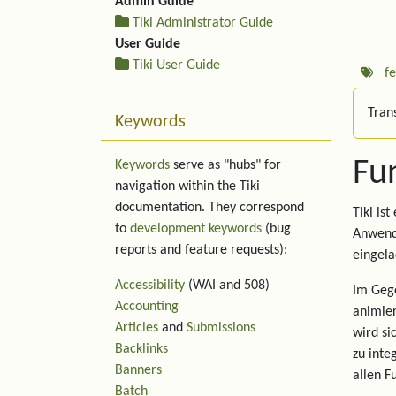
Admin Guide
Tiki Administrator Guide
User Guide
Tiki User Guide
f
Trans
Keywords
Fu
Keywords
serve as "hubs" for
navigation within the Tiki
documentation. They correspond
Tiki is
to
development keywords
(bug
Anwend
reports and feature requests):
eingela
Accessibility
(WAI and 508)
Im Gege
Accounting
animier
Articles
and
Submissions
wird si
Backlinks
zu inte
Banners
allen F
Batch