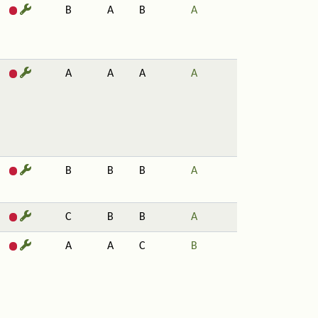
B
A
B
A
A
A
A
A
B
B
B
A
C
B
B
A
A
A
C
B