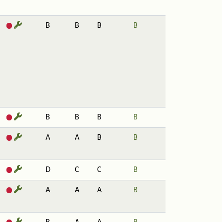
B
B
B
B
B
B
B
B
A
A
B
B
D
C
C
B
A
A
A
B