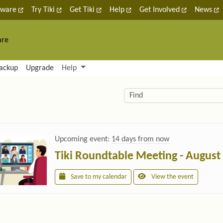
tware
Try Tiki
Get Tiki
Help
Get Involved
News
are
nctionality and content
ackup
Upgrade
Help
lity (left side)
elated content
Find
Upcoming event:
14 days from now
Tiki Roundtable Meeting - August
Save to my calendar
View the event