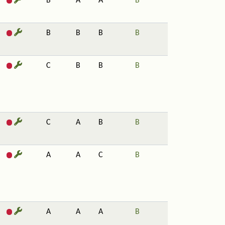
B
A
A
B
B
B
B
B
C
B
B
B
C
A
B
B
A
A
C
B
A
A
A
B