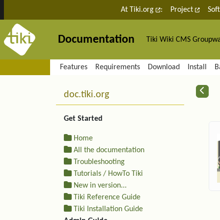
Site identity, navigation, etc.
At Tiki.org
:
Project
Sof
Documentation
Tiki Wiki CMS Groupw
Navigation and related fu
Features
Requirements
Download
Install
B
More content and functiona
R
doc.tiki.org
Get Started
Home
All the documentation
Troubleshooting
Tutorials / HowTo Tiki
New in version...
Tiki Reference Guide
Tiki Installation Guide