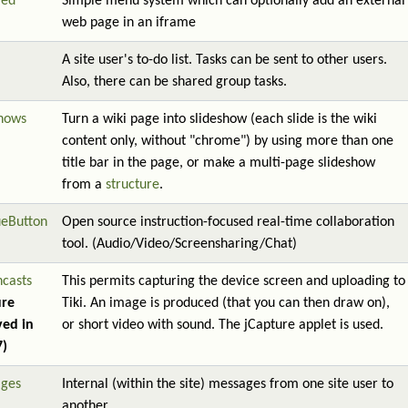
red
Simple menu system which can optionally add an external
web page in an iframe
A site user's to-do list. Tasks can be sent to other users.
Also, there can be shared group tasks.
shows
Turn a wiki page into slideshow (each slide is the wiki
content only, without "chrome") by using more than one
title bar in the page, or make a multi-page slideshow
from a
structure
.
ueButton
Open source instruction-focused real-time collaboration
tool. (Audio/Video/Screensharing/Chat)
ncasts
This permits capturing the device screen and uploading to
ure
Tiki. An image is produced (that you can then draw on),
ed in
or short video with sound. The jCapture applet is used.
7)
ges
Internal (within the site) messages from one site user to
another.