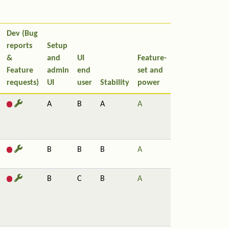
Dev (Bug
reports
Setup
&
and
UI
Feature-
Feature
admin
end
set and
requests)
UI
user
Stability
power
A
B
A
A
B
B
B
A
B
C
B
A