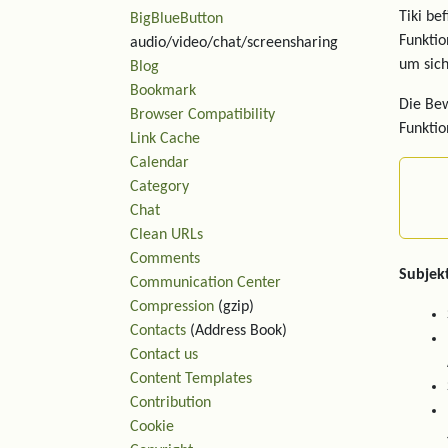
Tiki be
BigBlueButton
Funktio
audio/video/chat/screensharing
um sich
Blog
Bookmark
Die Bew
Browser Compatibility
Funktio
Link Cache
Calendar
Category
Chat
Clean URLs
Comments
Subjek
Communication Center
Compression
(gzip)
Contacts
(Address Book)
Contact us
Content Templates
Contribution
Cookie