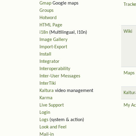
Gmap
Google maps
Tracke
Groups
Hotword
HTML Page
Wiki
i18n
(Multilingual, l10n)
Image Gallery
Import-Export
Install
Integrator
Interoperability
Maps
Inter-User Messages
InterTiki
Kaltura
video management
Kaltur
Karma
Live Support
My Ac
Login
Logs
(system & action)
Look and Feel
Mail-in