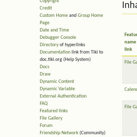
Copyright
Inh
Credit
Custom Home
and
Group Home
Page
Date and Time
Featu
Debugger Console
name
Directory
of hyperlinks
link
Documentation
link from Tiki to
doc.tiki.org (Help System)
File G
Docs
Draw
Dynamic Content
Dynamic Variable
Calen
External Authentication
FAQ
File G
Featured links
File Gallery
Forum
Friendship Network
(Community)