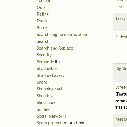
Featu
Toolbar
Links
Quiz
Rating
Tasks
Feeds
Score
Search engine optimization
Slide
Search
Search and Replace
Security
Semantic
links
Shadowbox
BigBl
Shadow Layers
Share
Scree
Shopping cart
(Feat
Shoutbox
remov
Slideshow
Tiki 1
Smiley
Social Networks
Messa
Spam protection
(Anti-bot