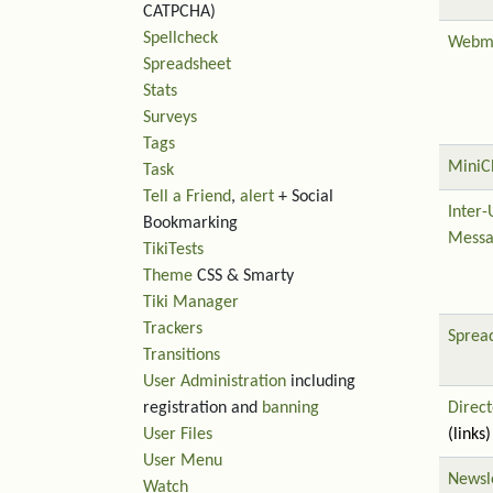
CATPCHA)
Spellcheck
Webm
Spreadsheet
Stats
Surveys
Tags
MiniC
Task
Tell a Friend
,
alert
+ Social
Inter-
Bookmarking
Messa
TikiTests
Theme
CSS & Smarty
Tiki Manager
Trackers
Sprea
Transitions
User Administration
including
registration and
banning
Direct
User Files
(links)
User Menu
Newsl
Watch