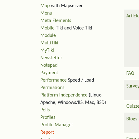
Map
with Mapserver
Menu
Articl
Meta Elements
Mobile
Tiki and Voice Tiki
Module
MultiTiki
MyTiki
Newsletter
Notepad
Payment
FAQ
Performance
Speed / Load
Surve
Permissions
Platform independence
(Linux-
Apache, Windows/IIS, Mac, BSD)
Quizz
Polls
Profiles
Blogs
Profile Manager
Report