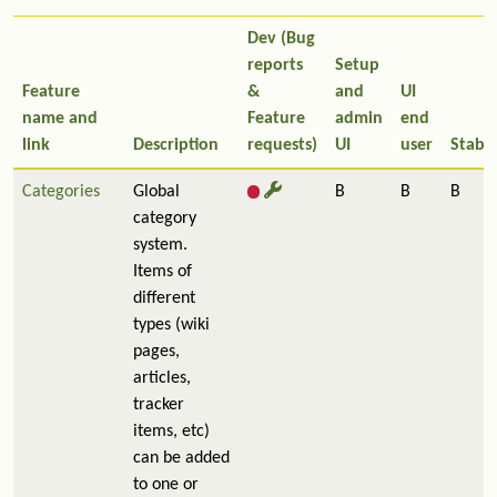
Dev (Bug
reports
Setup
Feature
&
and
UI
name and
Feature
admin
end
link
Description
requests)
UI
user
Stabil
Categories
Global
B
B
B
category
system.
Items of
different
types (wiki
pages,
articles,
tracker
items, etc)
can be added
to one or