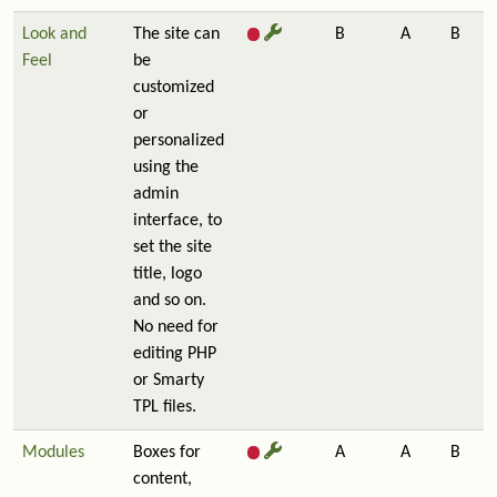
Look and
The site can
B
A
B
Feel
be
customized
or
personalized
using the
admin
interface, to
set the site
title, logo
and so on.
No need for
editing PHP
or Smarty
TPL files.
Modules
Boxes for
A
A
B
content,