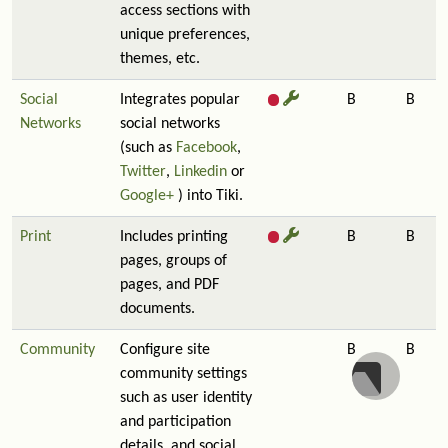
access sections with
unique preferences,
themes, etc.
Social
Integrates popular
B
B
Networks
social networks
(such as
Facebook
,
Twitter
,
Linkedin
or
Google+
) into Tiki.
Print
Includes printing
B
B
pages, groups of
pages, and PDF
documents.
Community
Configure site
B
B
community settings
such as user identity
and participation
details, and social