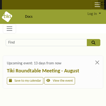
Site identity, navigation, etc.
Log in
Docs
Navigation and related functionality and c
Related content
Find
Upcoming event:
13 days from now
Tiki Roundtable Meeting - August
Save to my calendar
View the event