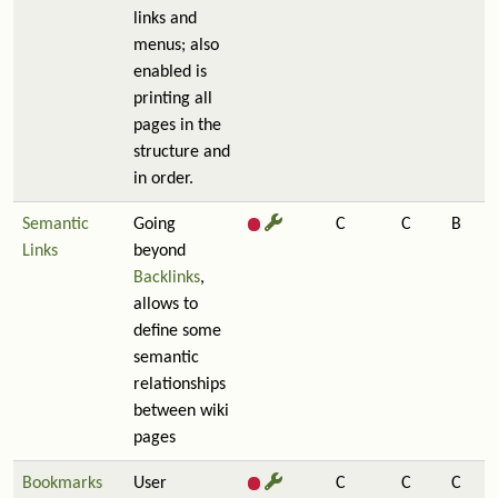
links and
menus; also
enabled is
printing all
pages in the
structure and
in order.
Semantic
Going
C
C
B
Links
beyond
Backlinks
,
allows to
define some
semantic
relationships
between wiki
pages
Bookmarks
User
C
C
C