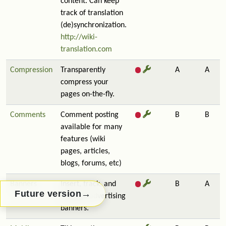
content. Can keep
track of translation
(de)synchronization.
http://wiki-
translation.com
Compression
Transparently
A
A
compress your
pages on-the-fly.
Comments
Comment posting
B
B
available for many
features (wiki
pages, articles,
blogs, forums, etc)
Banners
Insert, track, and
B
A
→
Future version
manage advertising
banners.