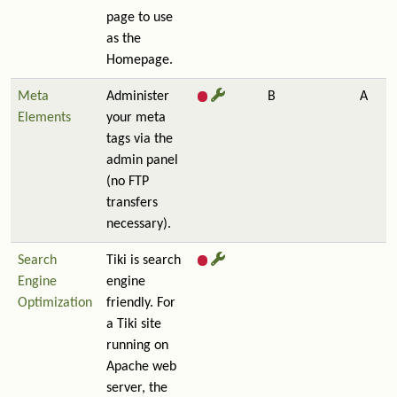
page to use
as the
Homepage.
Meta
Administer
B
A
Elements
your meta
tags via the
admin panel
(no FTP
transfers
necessary).
Search
Tiki is search
Engine
engine
Optimization
friendly. For
a Tiki site
running on
Apache web
server, the