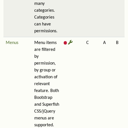
many
categories.
Categories
can have
permissions.
Menus
Menu items
C
A
B
are filtered
by
permission,
by group or
activation of
relevant
feature. Both
Bootstrap
and Superfish
CSS/jQuery
menus are
supported.