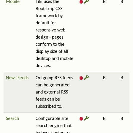
Mobile
Tiki uses the
B
B
Bootstrap CSS
framework by
default for
responsive web
design - pages
conform to the
display size of all
desktop and mobile
devices.
News Feeds
Outgoing RSS feeds
B
B
can be generated,
and external RSS
feeds can be
subscribed to.
Search
Configurable site
B
B
search engine that