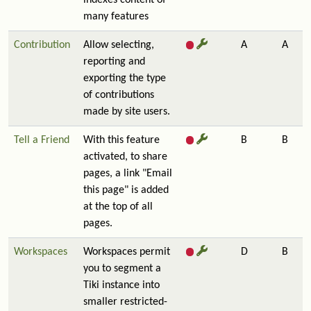
indexes content of
many features
Contribution
Allow selecting,
A
A
reporting and
exporting the type
of contributions
made by site users.
Tell a Friend
With this feature
B
B
activated, to share
pages, a link "Email
this page" is added
at the top of all
pages.
Workspaces
Workspaces permit
D
B
you to segment a
Tiki instance into
smaller restricted-