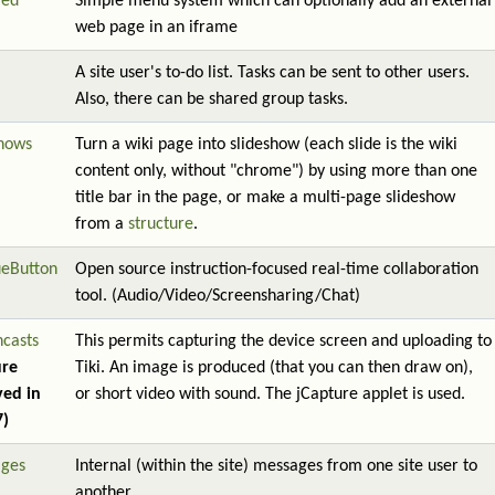
red
Simple menu system which can optionally add an external
web page in an iframe
A site user's to-do list. Tasks can be sent to other users.
Also, there can be shared group tasks.
shows
Turn a wiki page into slideshow (each slide is the wiki
content only, without "chrome") by using more than one
title bar in the page, or make a multi-page slideshow
from a
structure
.
ueButton
Open source instruction-focused real-time collaboration
tool. (Audio/Video/Screensharing/Chat)
ncasts
This permits capturing the device screen and uploading to
ure
Tiki. An image is produced (that you can then draw on),
ed in
or short video with sound. The jCapture applet is used.
7)
ges
Internal (within the site) messages from one site user to
another.