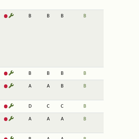
B
B
B
B
B
B
B
B
A
A
B
B
D
C
C
B
A
A
A
B