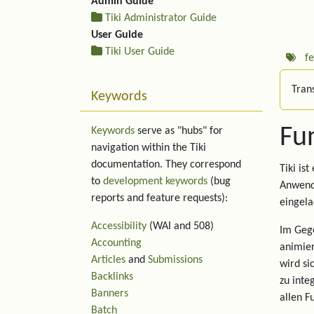
Admin Guide
Tiki Administrator Guide
User Guide
Tiki User Guide
f
Trans
Keywords
Fu
Keywords
serve as "hubs" for
navigation within the Tiki
documentation. They correspond
Tiki is
to
development keywords
(bug
Anwend
reports and feature requests):
eingela
Accessibility
(WAI and 508)
Im Gege
Accounting
animier
Articles
and
Submissions
wird si
Backlinks
zu inte
Banners
allen F
Batch