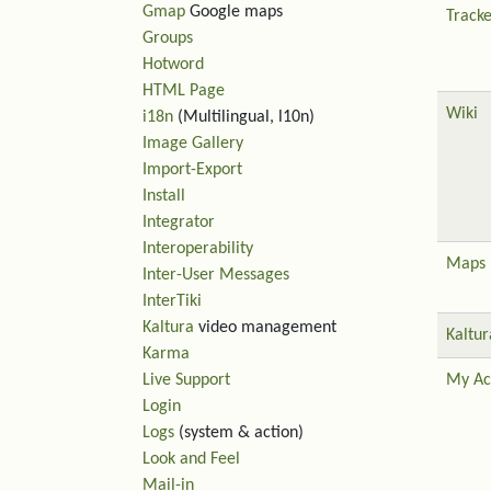
Gmap
Google maps
Tracke
Groups
Hotword
HTML Page
Wiki
i18n
(Multilingual, l10n)
Image Gallery
Import-Export
Install
Integrator
Interoperability
Maps
Inter-User Messages
InterTiki
Kaltura
video management
Kaltur
Karma
Live Support
My Ac
Login
Logs
(system & action)
Look and Feel
Mail-in