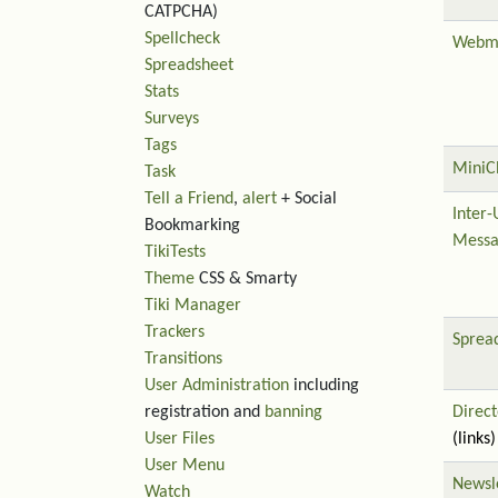
CATPCHA)
Spellcheck
Webm
Spreadsheet
Stats
Surveys
Tags
MiniC
Task
Tell a Friend
,
alert
+ Social
Inter-
Bookmarking
Messa
TikiTests
Theme
CSS & Smarty
Tiki Manager
Trackers
Sprea
Transitions
User Administration
including
registration and
banning
Direct
User Files
(links)
User Menu
Newsl
Watch