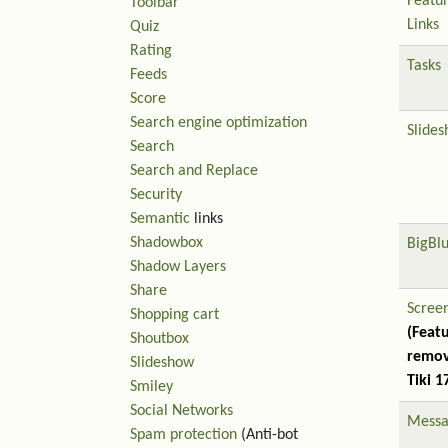
Featu
Toolbar
Links
Quiz
Rating
Tasks
Feeds
Score
Search engine optimization
Slide
Search
Search and Replace
Security
Semantic
links
Shadowbox
BigBl
Shadow Layers
Share
Scree
Shopping cart
(Feat
Shoutbox
remov
Slideshow
Tiki 1
Smiley
Social Networks
Messa
Spam protection
(Anti-bot