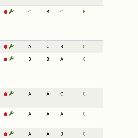
C
B
C
B
A
C
B
C
B
B
A
C
A
A
C
C
A
A
A
C
A
A
B
C