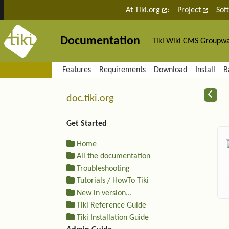
Site identity, navigation, etc.
At Tiki.org
:
Project
Sof
Documentation
Tiki Wiki CMS Groupw
Navigation and related fu
Features
Requirements
Download
Install
B
More content and functiona
R
doc.tiki.org
Get Started
Home
All the documentation
Troubleshooting
Tutorials / HowTo Tiki
New in version...
Tiki Reference Guide
Tiki Installation Guide