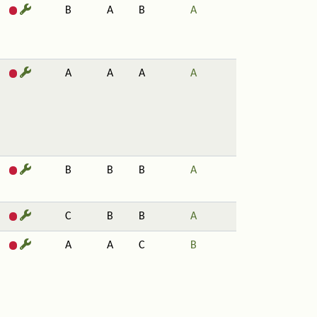
B
A
B
A
A
A
A
A
B
B
B
A
C
B
B
A
A
A
C
B