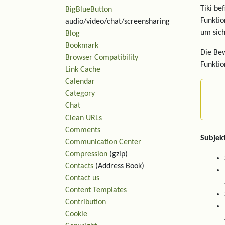
Tiki be
BigBlueButton
Funktio
audio/video/chat/screensharing
um sich
Blog
Bookmark
Die Bew
Browser Compatibility
Funktio
Link Cache
Calendar
Category
Chat
Clean URLs
Comments
Subjek
Communication Center
Compression
(gzip)
Contacts
(Address Book)
Contact us
Content Templates
Contribution
Cookie