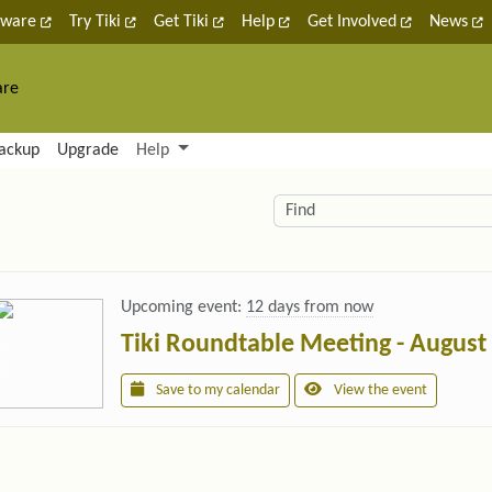
tware
Try Tiki
Get Tiki
Help
Get Involved
News
are
nctionality and content
ackup
Upgrade
Help
lity (left side)
elated content
Find
Upcoming event:
12 days from now
Tiki Roundtable Meeting - August
Save to my calendar
View the event