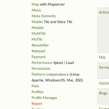
Map
with Mapserver
Menu
Articl
Meta Elements
Mobile
Tiki and Voice Tiki
Module
MultiTiki
MyTiki
Newsletter
Notepad
Payment
FAQ
Performance
Speed / Load
Surve
Permissions
Platform independence
(Linux-
Apache, Windows/IIS, Mac, BSD)
Quizz
Polls
Profiles
Blogs
Profile Manager
Report