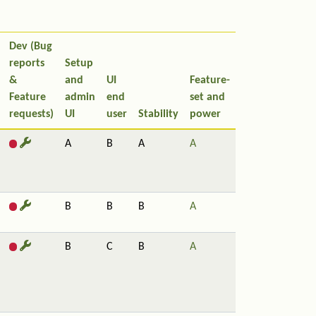
Dev (Bug
reports
Setup
&
and
UI
Feature-
Feature
admin
end
set and
requests)
UI
user
Stability
power
A
B
A
A
B
B
B
A
B
C
B
A