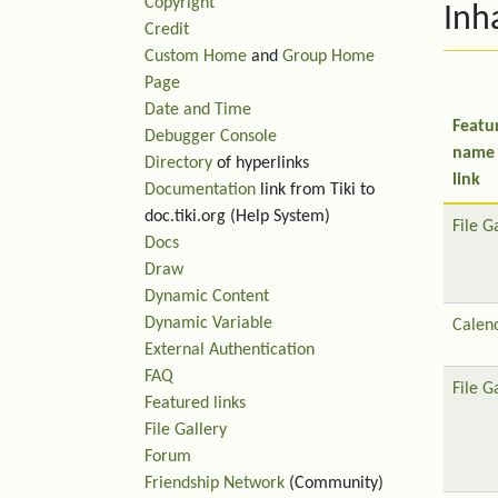
Copyright
Inh
Credit
Custom Home
and
Group Home
Page
Date and Time
Featu
Debugger Console
name
Directory
of hyperlinks
link
Documentation
link from Tiki to
doc.tiki.org (Help System)
File G
Docs
Draw
Dynamic Content
Dynamic Variable
Calen
External Authentication
FAQ
File G
Featured links
File Gallery
Forum
Friendship Network
(Community)