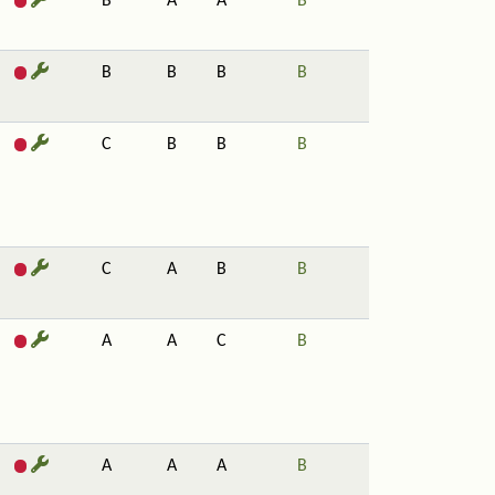
B
A
A
B
B
B
B
B
C
B
B
B
C
A
B
B
A
A
C
B
A
A
A
B