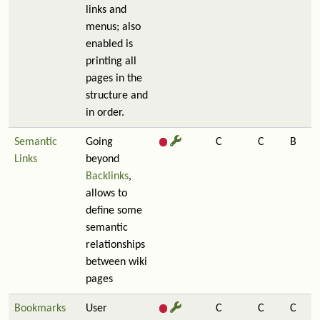
links and
menus; also
enabled is
printing all
pages in the
structure and
in order.
Semantic
Going
C
C
B
Links
beyond
Backlinks
,
allows to
define some
semantic
relationships
between wiki
pages
Bookmarks
User
C
C
C