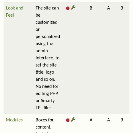
Look and
The site can
B
A
B
Feel
be
customized
or
personalized
using the
admin
interface, to
set the site
title, logo
and so on.
No need for
editing PHP
or Smarty
TPL files.
Modules
Boxes for
A
A
B
content,