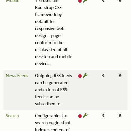
Mobile
Tiki uses the
B
B
Bootstrap CSS
framework by
default for
responsive web
design - pages
conform to the
display size of all
desktop and mobile
devices.
News Feeds
Outgoing RSS feeds
B
B
can be generated,
and external RSS
feeds can be
subscribed to.
Search
Configurable site
B
B
search engine that
indexes content of