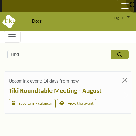
Site identity, navigation, etc.
Log in
Docs
Navigation and related functionality and c
Related content
Find
Upcoming event:
14 days from now
Tiki Roundtable Meeting - August
Save to my calendar
View the event