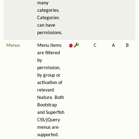
many
categories.
Categories
can have
permissions.
Menus
Menu items
C
A
B
are filtered
by
permission,
by group or
activation of
relevant
feature. Both
Bootstrap
and Superfish
CSS/jQuery
menus are
supported.