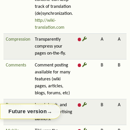
track of translation
(de)synchronization.
http://wiki-
translation.com
Compression
Transparently
A
A
compress your
pages on-the-fly.
Comments
Comment posting
B
B
available for many
features (wiki
pages, articles,
blogs, forums, etc)
Banners
Insert, track, and
B
A
→
Future version
manage advertising
banners.