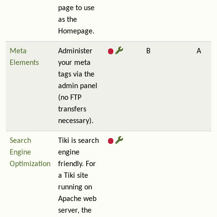
page to use
as the
Homepage.
Meta
Administer
B
A
Elements
your meta
tags via the
admin panel
(no FTP
transfers
necessary).
Search
Tiki is search
Engine
engine
Optimization
friendly. For
a Tiki site
running on
Apache web
server, the