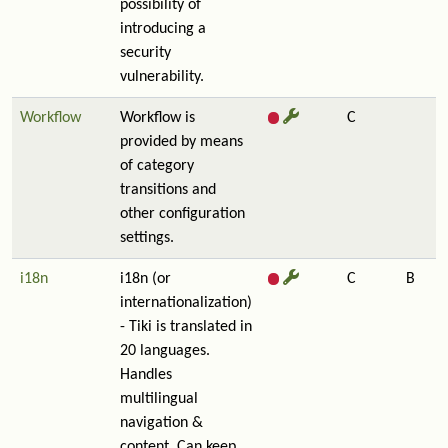
possibility of
introducing a
security
vulnerability.
Workflow
Workflow is
C
provided by means
of category
transitions and
other configuration
settings.
i18n
i18n (or
C
B
internationalization)
- Tiki is translated in
20 languages.
Handles
multilingual
navigation &
content. Can keep