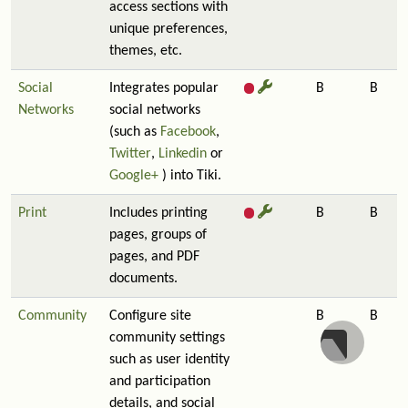
access sections with
unique preferences,
themes, etc.
Social
Integrates popular
B
B
Networks
social networks
(such as
Facebook
,
Twitter
,
Linkedin
or
Google+
) into Tiki.
Print
Includes printing
B
B
pages, groups of
pages, and PDF
documents.
Community
Configure site
B
B
community settings
such as user identity
and participation
details, and social