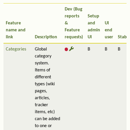
Dev (Bug
reports
Setup
Feature
&
and
UI
name and
Feature
admin
end
link
Description
requests)
UI
user
Stabil
Categories
Global
B
B
B
category
system.
Items of
different
types (wiki
pages,
articles,
tracker
items, etc)
can be added
to one or