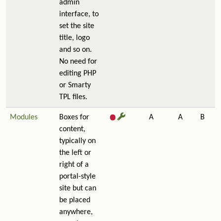
admin
interface, to
set the site
title, logo
and so on.
No need for
editing PHP
or Smarty
TPL files.
Modules
Boxes for
A
A
B
content,
typically on
the left or
right of a
portal-style
site but can
be placed
anywhere,