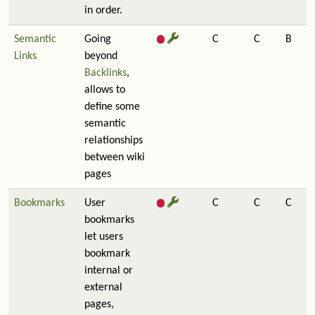
in order.
Semantic
Going
C
C
B
Links
beyond
Backlinks
,
allows to
define some
semantic
relationships
between wiki
pages
Bookmarks
User
C
C
C
bookmarks
let users
bookmark
internal or
external
pages,