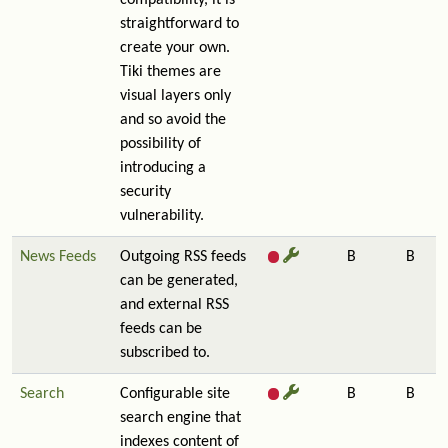
compatibility, it is
straightforward to
create your own.
Tiki themes are
visual layers only
and so avoid the
possibility of
introducing a
security
vulnerability.
News Feeds
Outgoing RSS feeds
B
B
can be generated,
and external RSS
feeds can be
subscribed to.
Search
Configurable site
B
B
search engine that
indexes content of