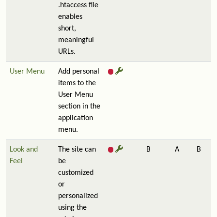
.htaccess file
enables
short,
meaningful
URLs.
User Menu
Add personal
items to the
User Menu
section in the
application
menu.
Look and
The site can
B
A
B
Feel
be
customized
or
personalized
using the