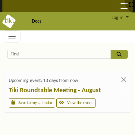
Site identity, navigation, etc.
Log in
Docs
Navigation and related functionality and c
Related content
Find
Upcoming event:
13 days from now
Tiki Roundtable Meeting - August
Save to my calendar
View the event