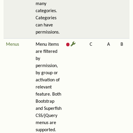
many
categories.
Categories
can have
permissions.
Menus
Menu items
C
A
B
are filtered
by
permission,
by group or
activation of
relevant
feature. Both
Bootstrap
and Superfish
CSS/jQuery
menus are
supported.