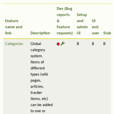
Dev (Bug
reports
Setup
Feature
&
and
UI
name and
Feature
admin
end
link
Description
requests)
UI
user
Stabil
Categories
Global
B
B
B
category
system.
Items of
different
types (wiki
pages,
articles,
tracker
items, etc)
can be added
to one or