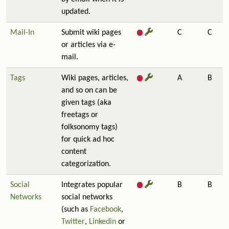
updated.
Mail-In
Submit wiki pages
C
C
or articles via e-
mail.
Tags
Wiki pages, articles,
A
B
and so on can be
given tags (aka
freetags or
folksonomy tags)
for quick ad hoc
content
categorization.
Social
Integrates popular
B
B
Networks
social networks
(such as
Facebook
,
Twitter
,
Linkedin
or