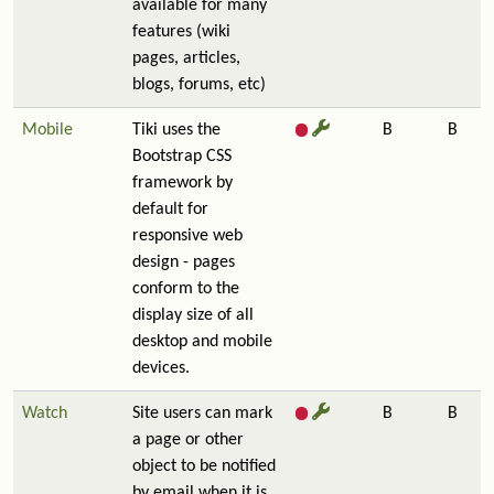
available for many
features (wiki
pages, articles,
blogs, forums, etc)
Mobile
Tiki uses the
B
B
Bootstrap CSS
framework by
default for
responsive web
design - pages
conform to the
display size of all
desktop and mobile
devices.
Watch
Site users can mark
B
B
a page or other
object to be notified
by email when it is