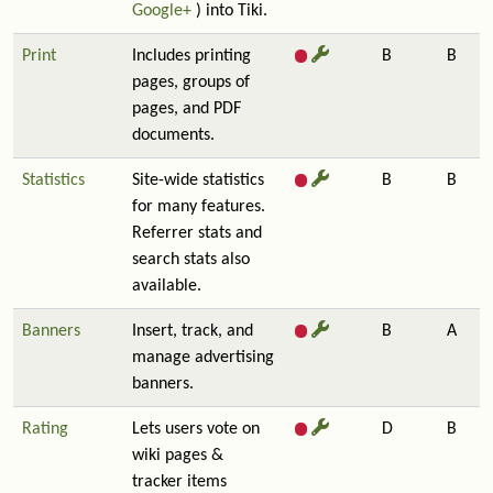
Google+
) into Tiki.
Print
Includes printing
B
B
pages, groups of
pages, and PDF
documents.
Statistics
Site-wide statistics
B
B
for many features.
Referrer stats and
search stats also
available.
Banners
Insert, track, and
B
A
manage advertising
banners.
Rating
Lets users vote on
D
B
wiki pages &
tracker items