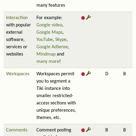
many features
Interaction
For example:
with popular
Google video
,
external
Google Maps
,
software,
YouTube
,
Skype
,
services or
Google AdSense
,
websites
Mindmap
and
many more
!
Workspaces
Workspaces permit
D
B
you to segment a
Tiki instance into
smaller restricted-
access sections with
unique preferences,
themes, etc.
Comments
Comment posting
B
B