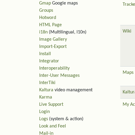
Gmap
Google maps
Tracke
Groups
Hotword
HTML Page
Wiki
i18n
(Multilingual, l10n)
Image Gallery
Import-Export
Install
Integrator
Interoperability
Maps
Inter-User Messages
InterTiki
Kaltura
video management
Kaltur
Karma
Live Support
My Ac
Login
Logs
(system & action)
Look and Feel
Mail-in