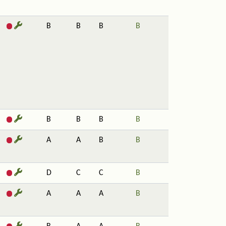
B
B
B
B
B
B
B
B
A
A
B
B
D
C
C
B
A
A
A
B