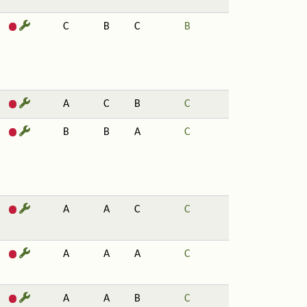
C
B
C
B
A
C
B
C
B
B
A
C
A
A
C
C
A
A
A
C
A
A
B
C