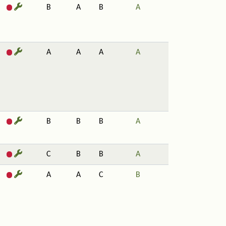
B
A
B
A
A
A
A
A
B
B
B
A
C
B
B
A
A
A
C
B