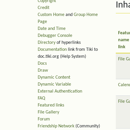
Copyright
Inh
Credit
Custom Home
and
Group Home
Page
Date and Time
Featu
Debugger Console
name
Directory
of hyperlinks
link
Documentation
link from Tiki to
doc.tiki.org (Help System)
File G
Docs
Draw
Dynamic Content
Dynamic Variable
Calen
External Authentication
FAQ
File G
Featured links
File Gallery
Forum
Friendship Network
(Community)