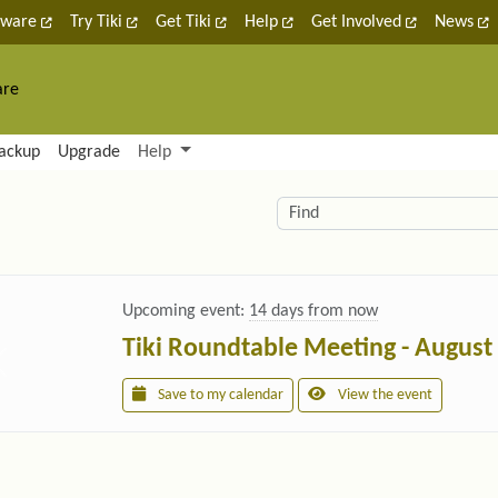
tware
Try Tiki
Get Tiki
Help
Get Involved
News
are
nctionality and content
ackup
Upgrade
Help
lity (left side)
elated content
Find
Upcoming event:
14 days from now
Tiki Roundtable Meeting - August
Save to my calendar
View the event