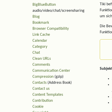
Tiki be
BigBlueButton
Funktio
audio/video/chat/screensharing
um sich
Blog
Bookmark
Die Bew
Browser Compatibility
Funktio
Link Cache
Calendar
Category
Chat
Clean URLs
Comments
Subjek
Communication Center
Compression
(gzip)
Contacts
(Address Book)
Contact us
Content Templates
Contribution
Cookie