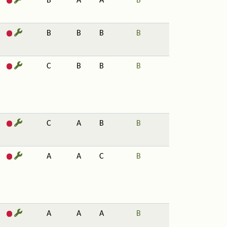
B
A
A
B
B
B
B
B
C
B
B
B
C
A
B
B
A
A
C
B
A
A
A
B