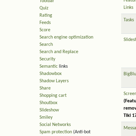
Featu
Toolbar
Links
Quiz
Rating
Tasks
Feeds
Score
Search engine optimization
Slide
Search
Search and Replace
Security
Semantic
links
Shadowbox
BigBl
Shadow Layers
Share
Scree
Shopping cart
(Feat
Shoutbox
remov
Slideshow
Tiki 1
Smiley
Social Networks
Messa
Spam protection
(Anti-bot