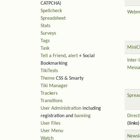
CATPCHA)
Spellcheck
Webm
Spreadsheet
Stats
Surveys
Tags
MiniC
Task
Tell a Friend
,
alert
+ Social
Inter-
Bookmarking
Messa
TikiTests
Theme
CSS & Smarty
Tiki Manager
Trackers
Sprea
Transitions
User Administration
including
registration and
banning
Direct
User Files
(links)
User Menu
Newsl
Watch