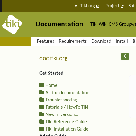
Site identity, navigation, etc.
At Tiki.org
:
Project
Sof
Documentation
Tiki Wiki CMS Groupw
Navigation and related fu
Features
Requirements
Download
Install
B
More content and functiona
R
doc.tiki.org
Get Started
Home
All the documentation
Troubleshooting
Tutorials / HowTo Tiki
New in version...
Tiki Reference Guide
Tiki Installation Guide