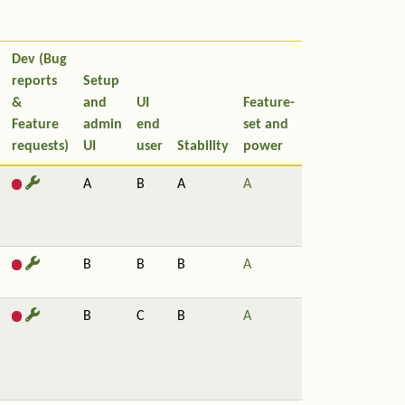
Dev (Bug
reports
Setup
&
and
UI
Feature-
Feature
admin
end
set and
requests)
UI
user
Stability
power
A
B
A
A
B
B
B
A
B
C
B
A