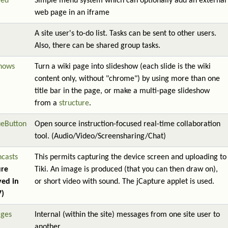
red
Simple menu system which can optionally add an external
web page in an iframe
A site user's to-do list. Tasks can be sent to other users.
Also, there can be shared group tasks.
shows
Turn a wiki page into slideshow (each slide is the wiki
content only, without "chrome") by using more than one
title bar in the page, or make a multi-page slideshow
from a
structure
.
ueButton
Open source instruction-focused real-time collaboration
tool. (Audio/Video/Screensharing/Chat)
ncasts
This permits capturing the device screen and uploading to
ure
Tiki. An image is produced (that you can then draw on),
ed in
or short video with sound. The jCapture applet is used.
7)
ges
Internal (within the site) messages from one site user to
another.