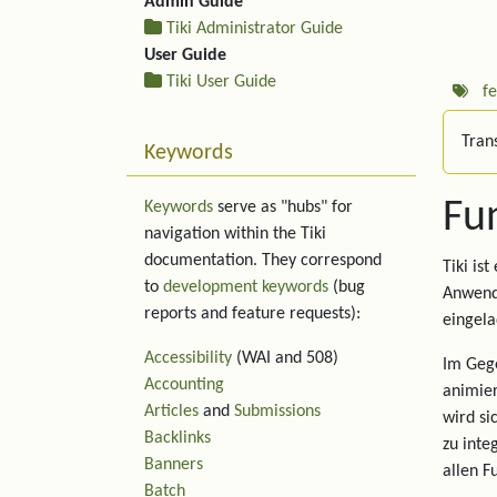
Admin Guide
Tiki Administrator Guide
User Guide
Tiki User Guide
f
Trans
Keywords
Fu
Keywords
serve as "hubs" for
navigation within the Tiki
documentation. They correspond
Tiki is
to
development keywords
(bug
Anwend
reports and feature requests):
eingela
Accessibility
(WAI and 508)
Im Gege
Accounting
animier
Articles
and
Submissions
wird si
Backlinks
zu inte
Banners
allen F
Batch