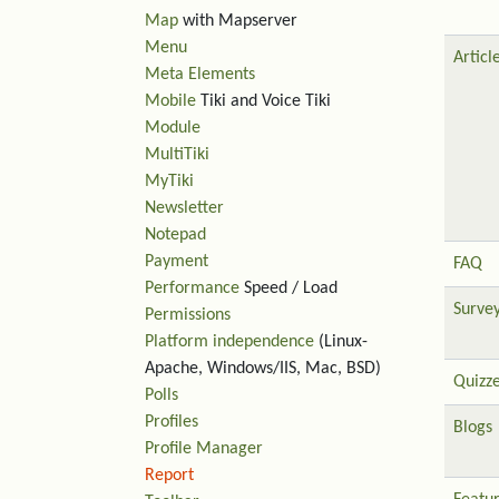
Map
with Mapserver
Menu
Articl
Meta Elements
Mobile
Tiki and Voice Tiki
Module
MultiTiki
MyTiki
Newsletter
Notepad
Payment
FAQ
Performance
Speed / Load
Surve
Permissions
Platform independence
(Linux-
Apache, Windows/IIS, Mac, BSD)
Quizz
Polls
Profiles
Blogs
Profile Manager
Report