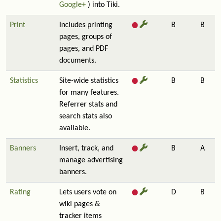
Google+
) into Tiki.
Print
Includes printing
B
B
pages, groups of
pages, and PDF
documents.
Statistics
Site-wide statistics
B
B
for many features.
Referrer stats and
search stats also
available.
Banners
Insert, track, and
B
A
manage advertising
banners.
Rating
Lets users vote on
D
B
wiki pages &
tracker items