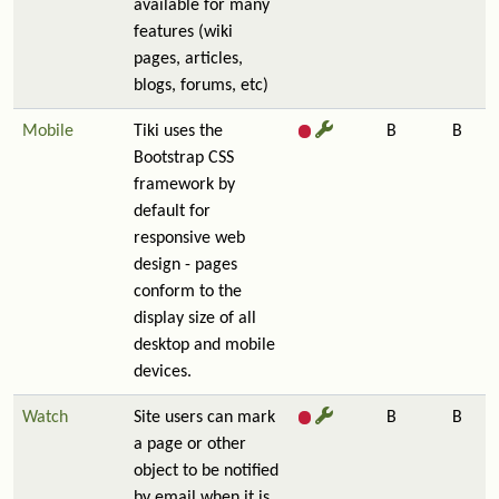
available for many
features (wiki
pages, articles,
blogs, forums, etc)
Mobile
Tiki uses the
B
B
Bootstrap CSS
framework by
default for
responsive web
design - pages
conform to the
display size of all
desktop and mobile
devices.
Watch
Site users can mark
B
B
a page or other
object to be notified
by email when it is