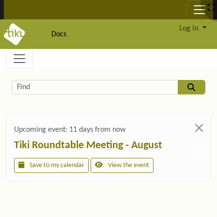
Site identity, navigation, etc.
Log in
Docs
Navigation and related functionality and c
Related content
Find
Upcoming event:
11 days from now
Tiki Roundtable Meeting - August
Save to my calendar
View the event