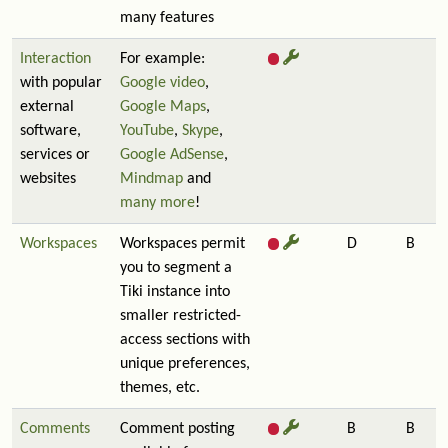
many features
Interaction
For example:
with popular
Google video
,
external
Google Maps
,
software,
YouTube
,
Skype
,
services or
Google AdSense
,
websites
Mindmap
and
many more
!
Workspaces
Workspaces permit
D
B
you to segment a
Tiki instance into
smaller restricted-
access sections with
unique preferences,
themes, etc.
Comments
Comment posting
B
B