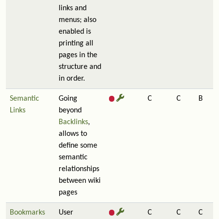
links and
menus; also
enabled is
printing all
pages in the
structure and
in order.
Semantic
Going
C
C
B
Links
beyond
Backlinks
,
allows to
define some
semantic
relationships
between wiki
pages
Bookmarks
User
C
C
C