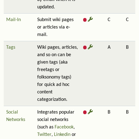
updated.
Mail-In
Submit wiki pages
C
C
or articles via e-
mail.
Tags
Wiki pages, articles,
A
B
and so on can be
given tags (aka
freetags or
folksonomy tags)
for quick ad hoc
content
categorization.
Social
Integrates popular
B
B
Networks
social networks
(such as
Facebook
,
Twitter
,
Linkedin
or