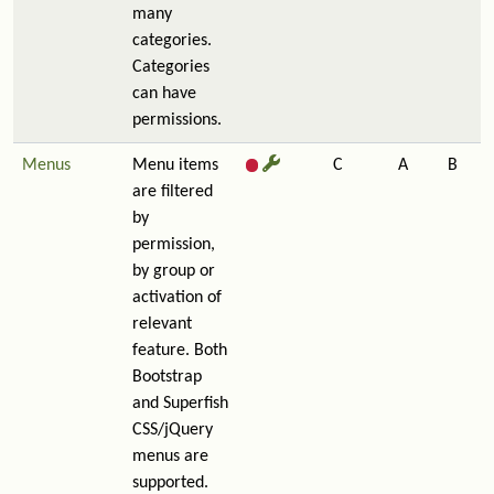
many
categories.
Categories
can have
permissions.
Menus
Menu items
C
A
B
are filtered
by
permission,
by group or
activation of
relevant
feature. Both
Bootstrap
and Superfish
CSS/jQuery
menus are
supported.