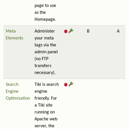
page to use
as the
Homepage.
Meta
Administer
B
A
Elements
your meta
tags via the
admin panel
(no FTP
transfers
necessary).
Search
Tiki is search
Engine
engine
Optimization
friendly. For
a Tiki site
running on
Apache web
server, the