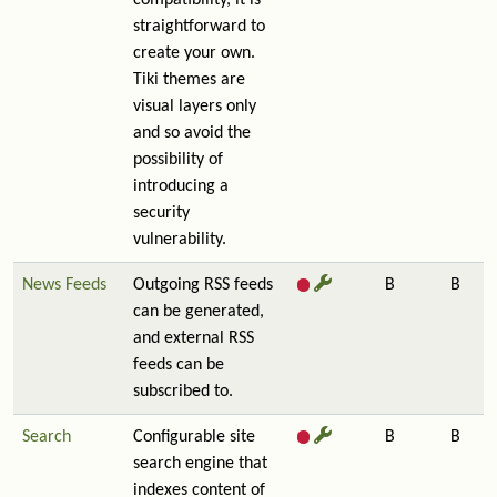
compatibility, it is
straightforward to
create your own.
Tiki themes are
visual layers only
and so avoid the
possibility of
introducing a
security
vulnerability.
News Feeds
Outgoing RSS feeds
B
B
can be generated,
and external RSS
feeds can be
subscribed to.
Search
Configurable site
B
B
search engine that
indexes content of