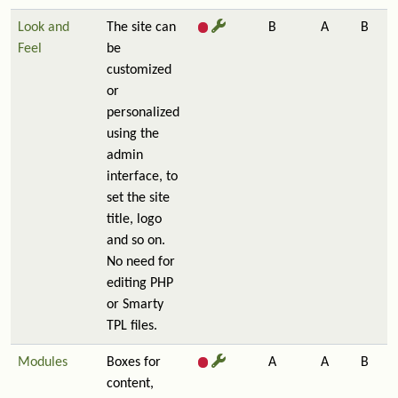
Look and
The site can
B
A
B
Feel
be
customized
or
personalized
using the
admin
interface, to
set the site
title, logo
and so on.
No need for
editing PHP
or Smarty
TPL files.
Modules
Boxes for
A
A
B
content,