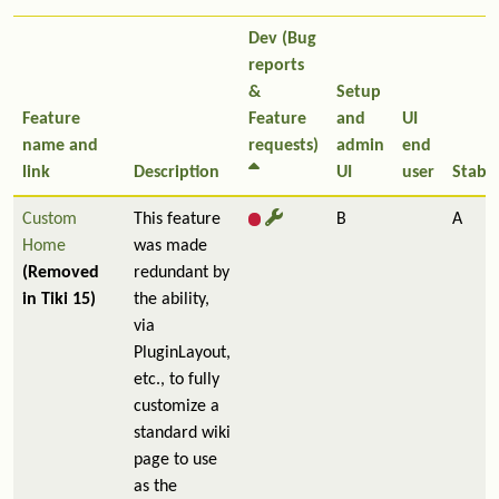
Dev (Bug
reports
&
Setup
Feature
Feature
and
UI
name and
requests)
admin
end
link
Description
UI
user
Stabil
Custom
This feature
B
A
Home
was made
(Removed
redundant by
in Tiki 15)
the ability,
via
PluginLayout,
etc., to fully
customize a
standard wiki
page to use
as the