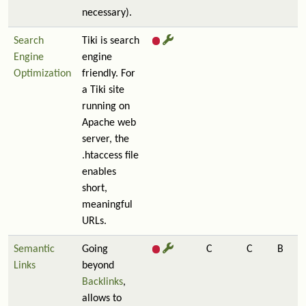
necessary).
Search
Tiki is search
Engine
engine
Optimization
friendly. For
a Tiki site
running on
Apache web
server, the
.htaccess file
enables
short,
meaningful
URLs.
Semantic
Going
C
C
B
Links
beyond
Backlinks
,
allows to