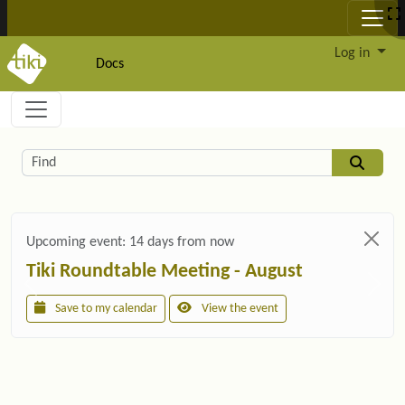
Site identity, navigation, etc.
Log in
Docs
Navigation and related functionality and c
Related content
Find
Upcoming event:
14 days from now
Tiki Roundtable Meeting - August
Save to my calendar
View the event