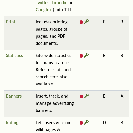
Twitter
,
Linkedin
or
Google+
) into Tiki.
Print
Includes printing
B
B
pages, groups of
pages, and PDF
documents.
Statistics
Site-wide statistics
B
B
for many features.
Referrer stats and
search stats also
available.
Banners
Insert, track, and
B
A
manage advertising
banners.
Rating
Lets users vote on
D
B
wiki pages &