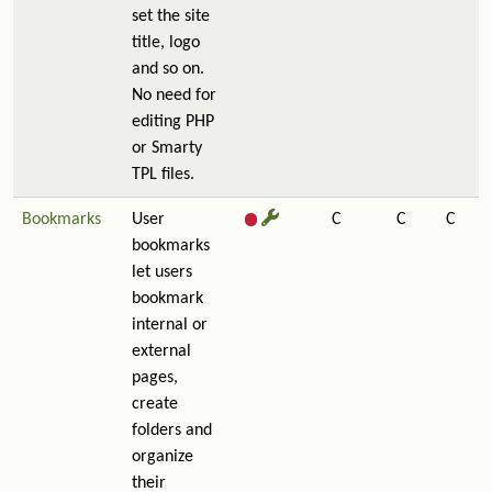
set the site
title, logo
and so on.
No need for
editing PHP
or Smarty
TPL files.
Bookmarks
User
C
C
C
bookmarks
let users
bookmark
internal or
external
pages,
create
folders and
organize
their