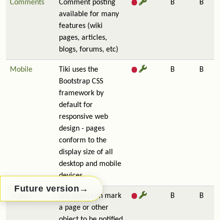
Comments
Comment posting
B
B
available for many
features (wiki
pages, articles,
blogs, forums, etc)
Mobile
Tiki uses the
B
B
Bootstrap CSS
framework by
default for
responsive web
design - pages
conform to the
display size of all
desktop and mobile
devices.
→
Future version
Watch
Site users can mark
B
B
a page or other
object to be notified