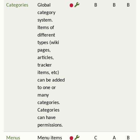
Categories
Global
B
B
B
category
system.
Items of
different
types (wiki
pages,
articles,
tracker
items, etc)
can be added
to one or
many
categories.
Categories
can have
permissions.
Menus
Menu items
C
A
B