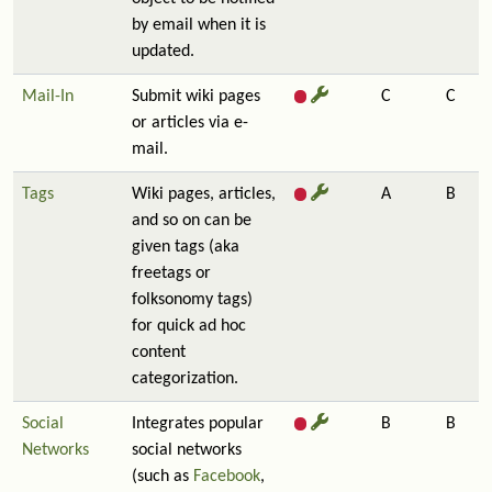
by email when it is
updated.
Mail-In
Submit wiki pages
C
C
or articles via e-
mail.
Tags
Wiki pages, articles,
A
B
and so on can be
given tags (aka
freetags or
folksonomy tags)
for quick ad hoc
content
categorization.
Social
Integrates popular
B
B
Networks
social networks
(such as
Facebook
,