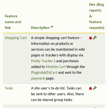
Dev (Bug
reports
Feature
&
name and
Feature
link
Description
requests)
Shopping Cart
A simple shopping cart feature -
Information on products or
services can be maintained in wiki
pages or trackers with display via
Pretty Tracker
) and purchases
added to
Module Cart
through the
PluginAddToCart
and sent to the
payment
page.
Tasks
A site user's to-do list. Tasks can
be sent to other users. Also, there
can be shared group tasks.