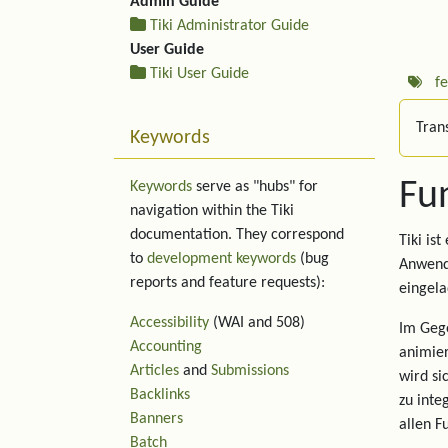
Admin Guide
Tiki Administrator Guide
User Guide
Tiki User Guide
f
Trans
Keywords
Fu
Keywords
serve as "hubs" for
navigation within the Tiki
documentation. They correspond
Tiki is
to
development keywords
(bug
Anwend
reports and feature requests):
eingela
Accessibility
(WAI and 508)
Im Gege
Accounting
animier
Articles
and
Submissions
wird si
Backlinks
zu inte
Banners
allen F
Batch