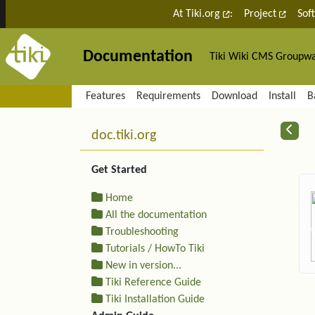
Site identity, navigation, etc.
At Tiki.org
:
Project
Sof
Documentation
Tiki Wiki CMS Groupw
Navigation and related fu
Features
Requirements
Download
Install
B
More content and functiona
R
doc.tiki.org
Get Started
Home
All the documentation
Troubleshooting
Tutorials / HowTo Tiki
New in version...
Tiki Reference Guide
Tiki Installation Guide