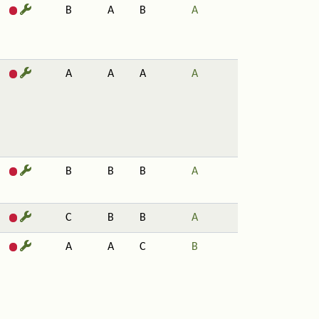
B
A
B
A
A
A
A
A
B
B
B
A
C
B
B
A
A
A
C
B