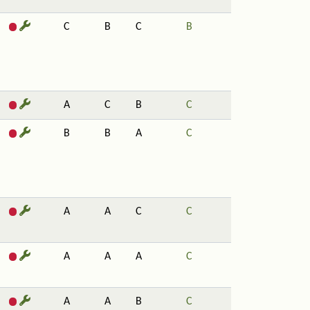
C
B
C
B
A
C
B
C
B
B
A
C
A
A
C
C
A
A
A
C
A
A
B
C