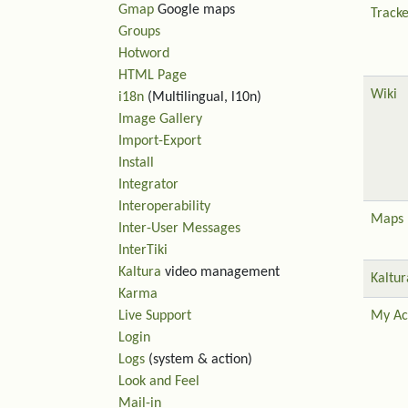
Gmap
Google maps
Tracke
Groups
Hotword
HTML Page
Wiki
i18n
(Multilingual, l10n)
Image Gallery
Import-Export
Install
Integrator
Interoperability
Maps
Inter-User Messages
InterTiki
Kaltura
video management
Kaltur
Karma
Live Support
My Ac
Login
Logs
(system & action)
Look and Feel
Mail-in