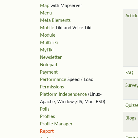
Map
with Mapserver
Menu
Articl
Meta Elements
Mobile
Tiki and Voice Tiki
Module
MultiTiki
MyTiki
Newsletter
Notepad
Payment
FAQ
Performance
Speed / Load
Surve
Permissions
Platform independence
(Linux-
Apache, Windows/IIS, Mac, BSD)
Quizz
Polls
Profiles
Blogs
Profile Manager
Report