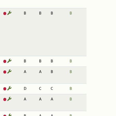
B
B
B
B
B
B
B
B
A
A
B
B
D
C
C
B
A
A
A
B