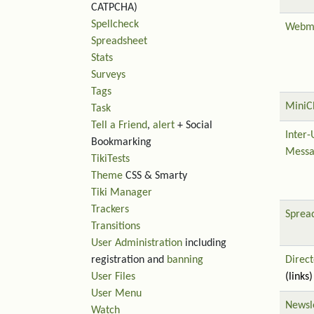
CATPCHA)
Spellcheck
Webm
Spreadsheet
Stats
Surveys
Tags
MiniC
Task
Tell a Friend
,
alert
+ Social
Inter-
Bookmarking
Messa
TikiTests
Theme
CSS & Smarty
Tiki Manager
Trackers
Sprea
Transitions
User Administration
including
registration and
banning
Direct
User Files
(links)
User Menu
Newsl
Watch