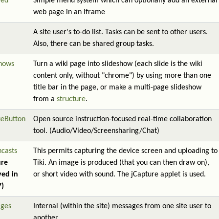
red
Simple menu system which can optionally add an external
web page in an iframe
A site user's to-do list. Tasks can be sent to other users.
Also, there can be shared group tasks.
shows
Turn a wiki page into slideshow (each slide is the wiki
content only, without "chrome") by using more than one
title bar in the page, or make a multi-page slideshow
from a
structure
.
ueButton
Open source instruction-focused real-time collaboration
tool. (Audio/Video/Screensharing/Chat)
ncasts
This permits capturing the device screen and uploading to
ure
Tiki. An image is produced (that you can then draw on),
ed in
or short video with sound. The jCapture applet is used.
7)
ges
Internal (within the site) messages from one site user to
another.