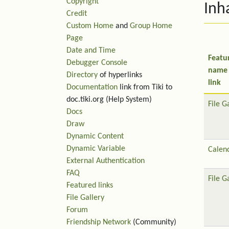
Copyright
Inh
Credit
Custom Home
and
Group Home
Page
Date and Time
Featu
Debugger Console
name
Directory
of hyperlinks
link
Documentation
link from Tiki to
doc.tiki.org (Help System)
File G
Docs
Draw
Dynamic Content
Dynamic Variable
Calen
External Authentication
FAQ
File G
Featured links
File Gallery
Forum
Friendship Network
(Community)