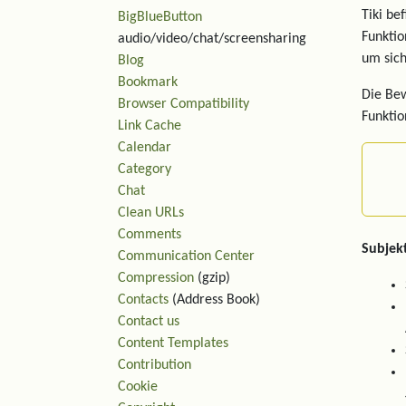
Tiki be
BigBlueButton
Funktio
audio/video/chat/screensharing
um sich
Blog
Bookmark
Die Bew
Browser Compatibility
Funktio
Link Cache
Calendar
Category
Chat
Clean URLs
Comments
Subjek
Communication Center
Compression
(gzip)
Contacts
(Address Book)
Contact us
Content Templates
Contribution
Cookie