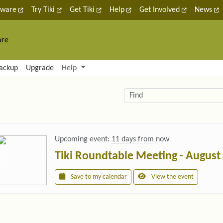
tware
Try Tiki
Get Tiki
Help
Get Involved
News
are
nctionality and content
ackup
Upgrade
Help
lity (left side)
elated content
Find
Upcoming event:
11 days from now
Tiki Roundtable Meeting - August
Save to my calendar
View the event