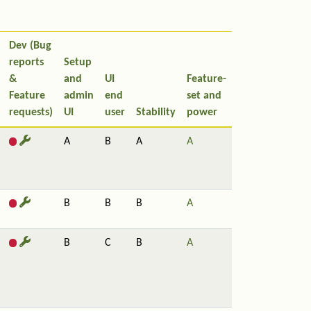
Dev (Bug
reports
Setup
&
and
UI
Feature-
Feature
admin
end
set and
requests)
UI
user
Stability
power
A
B
A
A
B
B
B
A
B
C
B
A