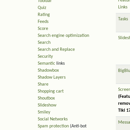
Featu
Toolbar
Links
Quiz
Rating
Tasks
Feeds
Score
Search engine optimization
Slide
Search
Search and Replace
Security
Semantic
links
Shadowbox
BigBl
Shadow Layers
Share
Scree
Shopping cart
(Feat
Shoutbox
remov
Slideshow
Tiki 1
Smiley
Social Networks
Messa
Spam protection
(Anti-bot