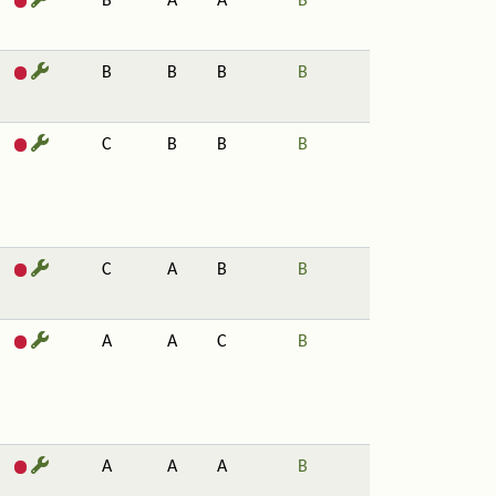
B
A
A
B
B
B
B
B
C
B
B
B
C
A
B
B
A
A
C
B
A
A
A
B