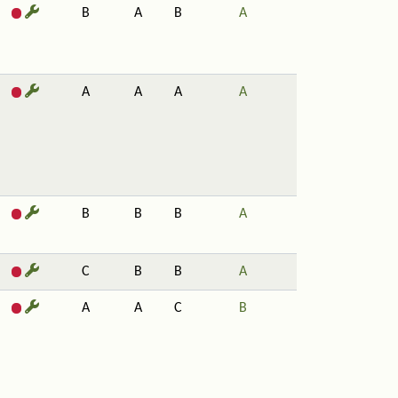
B
A
B
A
A
A
A
A
B
B
B
A
C
B
B
A
A
A
C
B