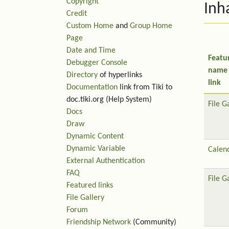
Copyright
Inh
Credit
Custom Home
and
Group Home
Page
Date and Time
Featu
Debugger Console
name
Directory
of hyperlinks
link
Documentation
link from Tiki to
doc.tiki.org (Help System)
File G
Docs
Draw
Dynamic Content
Dynamic Variable
Calen
External Authentication
FAQ
File G
Featured links
File Gallery
Forum
Friendship Network
(Community)