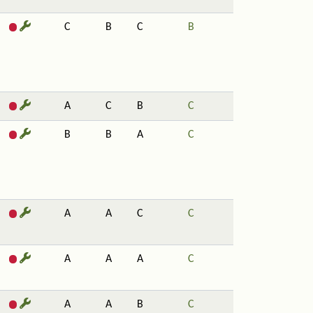
C
B
C
B
A
C
B
C
B
B
A
C
A
A
C
C
A
A
A
C
A
A
B
C