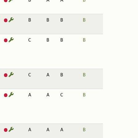
B
A
A
B
B
B
B
B
C
B
B
B
C
A
B
B
A
A
C
B
A
A
A
B