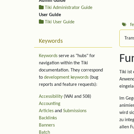
Admin Guide
Tiki Administrator Guide
User Guide
Tiki User Guide
f
Trans
Keywords
Fu
Keywords
serve as "hubs" for
navigation within the Tiki
documentation. They correspond
Tiki is
to
development keywords
(bug
Anwend
reports and feature requests):
eingela
Accessibility
(WAI and 508)
Im Gege
Accounting
animier
Articles
and
Submissions
wird si
Backlinks
zu inte
Banners
allen F
Batch