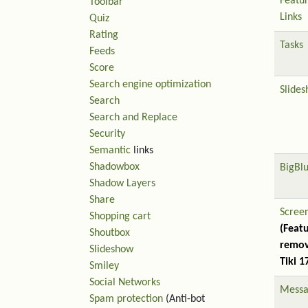
Featu
Toolbar
Links
Quiz
Rating
Tasks
Feeds
Score
Search engine optimization
Slide
Search
Search and Replace
Security
Semantic
links
Shadowbox
BigBl
Shadow Layers
Share
Scree
Shopping cart
(Feat
Shoutbox
remov
Slideshow
Tiki 1
Smiley
Social Networks
Messa
Spam protection
(Anti-bot