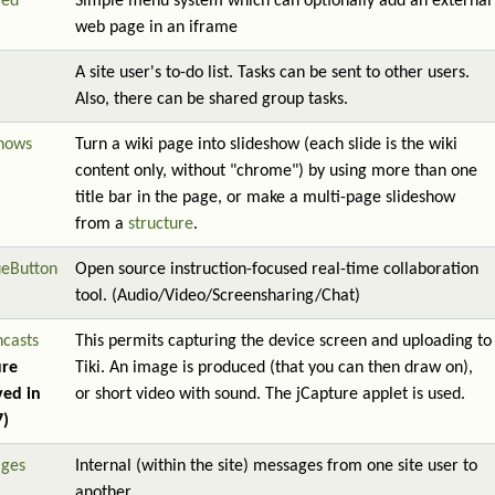
red
Simple menu system which can optionally add an external
web page in an iframe
A site user's to-do list. Tasks can be sent to other users.
Also, there can be shared group tasks.
shows
Turn a wiki page into slideshow (each slide is the wiki
content only, without "chrome") by using more than one
title bar in the page, or make a multi-page slideshow
from a
structure
.
ueButton
Open source instruction-focused real-time collaboration
tool. (Audio/Video/Screensharing/Chat)
ncasts
This permits capturing the device screen and uploading to
ure
Tiki. An image is produced (that you can then draw on),
ed in
or short video with sound. The jCapture applet is used.
7)
ges
Internal (within the site) messages from one site user to
another.