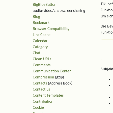
Tiki be
BigBlueButton
Funktio
audio/video/chat/screensharing
um sich
Blog
Bookmark
Die Bew
Browser Compatibility
Funktio
Link Cache
Calendar
Category
Chat
Clean URLs
Comments
Subjek
Communication Center
Compression
(gzip)
Contacts
(Address Book)
Contact us
Content Templates
Contribution
Cookie