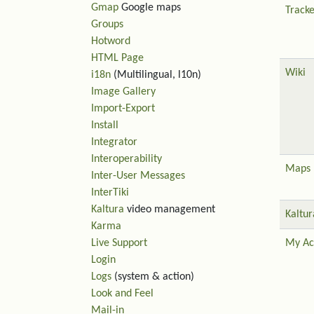
Gmap
Google maps
Tracke
Groups
Hotword
HTML Page
Wiki
i18n
(Multilingual, l10n)
Image Gallery
Import-Export
Install
Integrator
Interoperability
Maps
Inter-User Messages
InterTiki
Kaltura
video management
Kaltur
Karma
Live Support
My Ac
Login
Logs
(system & action)
Look and Feel
Mail-in