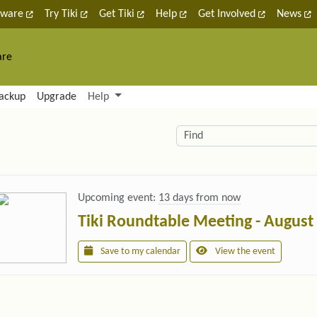
tware
Try Tiki
Get Tiki
Help
Get Involved
News
are
nctionality and content
ackup
Upgrade
Help
lity (left side)
elated content
Find
Upcoming event:
13 days from now
Tiki Roundtable Meeting - August
Save to my calendar
View the event