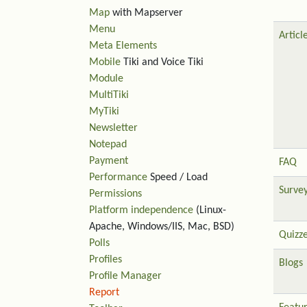
Map
with Mapserver
Menu
Articl
Meta Elements
Mobile
Tiki and Voice Tiki
Module
MultiTiki
MyTiki
Newsletter
Notepad
Payment
FAQ
Performance
Speed / Load
Surve
Permissions
Platform independence
(Linux-
Apache, Windows/IIS, Mac, BSD)
Quizz
Polls
Profiles
Blogs
Profile Manager
Report