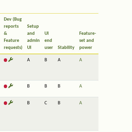
Dev (Bug
reports
Setup
&
and
UI
Feature-
Feature
admin
end
set and
requests)
UI
user
Stability
power
A
B
A
A
B
B
B
A
B
C
B
A