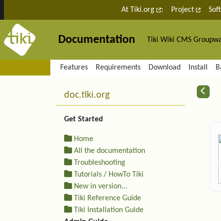
Site identity, navigation, etc.
At Tiki.org
:
Project
Sof
Documentation
Tiki Wiki CMS Groupw
Navigation and related fu
Features
Requirements
Download
Install
B
More content and functiona
R
doc.tiki.org
Get Started
Home
All the documentation
Troubleshooting
Tutorials / HowTo Tiki
New in version...
Tiki Reference Guide
Tiki Installation Guide