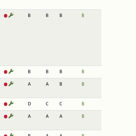
B
B
B
B
B
B
B
B
A
A
B
B
D
C
C
B
A
A
A
B