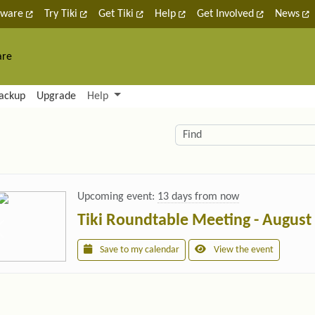
tware
Try Tiki
Get Tiki
Help
Get Involved
News
are
nctionality and content
ackup
Upgrade
Help
lity (left side)
elated content
Find
Upcoming event:
13 days from now
Tiki Roundtable Meeting - August
Save to my calendar
View the event