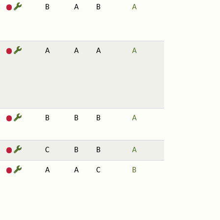
B
A
B
A
A
A
A
A
B
B
B
A
C
B
B
A
A
A
C
B