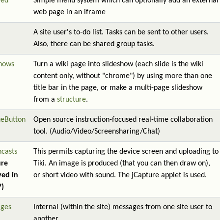
red
Simple menu system which can optionally add an external
web page in an iframe
A site user's to-do list. Tasks can be sent to other users.
Also, there can be shared group tasks.
shows
Turn a wiki page into slideshow (each slide is the wiki
content only, without "chrome") by using more than one
title bar in the page, or make a multi-page slideshow
from a
structure
.
ueButton
Open source instruction-focused real-time collaboration
tool. (Audio/Video/Screensharing/Chat)
ncasts
This permits capturing the device screen and uploading to
ure
Tiki. An image is produced (that you can then draw on),
ed in
or short video with sound. The jCapture applet is used.
7)
ges
Internal (within the site) messages from one site user to
another.