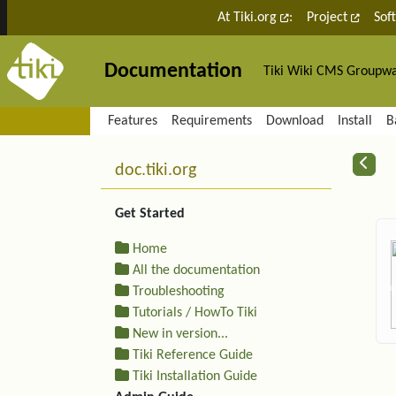
Site identity, navigation, etc.
At Tiki.org
:
Project
Sof
Documentation
Tiki Wiki CMS Groupw
Navigation and related fu
Features
Requirements
Download
Install
B
More content and functiona
R
doc.tiki.org
Get Started
Home
All the documentation
Troubleshooting
Tutorials / HowTo Tiki
New in version...
Tiki Reference Guide
Tiki Installation Guide