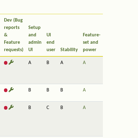
Dev (Bug
reports
Setup
&
and
UI
Feature-
Feature
admin
end
set and
requests)
UI
user
Stability
power
A
B
A
A
B
B
B
A
B
C
B
A