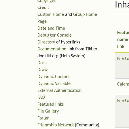
Copyright
Inh
Credit
Custom Home
and
Group Home
Page
Date and Time
Featu
Debugger Console
name
Directory
of hyperlinks
link
Documentation
link from Tiki to
doc.tiki.org (Help System)
File G
Docs
Draw
Dynamic Content
Dynamic Variable
Calen
External Authentication
FAQ
File G
Featured links
File Gallery
Forum
Friendship Network
(Community)