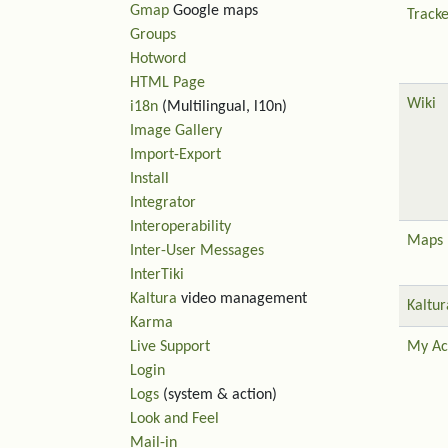
Gmap
Google maps
Tracke
Groups
Hotword
HTML Page
Wiki
i18n
(Multilingual, l10n)
Image Gallery
Import-Export
Install
Integrator
Interoperability
Maps
Inter-User Messages
InterTiki
Kaltura
video management
Kaltur
Karma
Live Support
My Ac
Login
Logs
(system & action)
Look and Feel
Mail-in