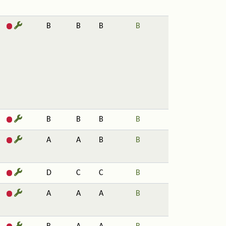
B
B
B
B
B
B
B
B
A
A
B
B
D
C
C
B
A
A
A
B