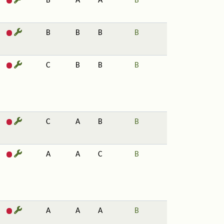
B
A
A
B
B
B
B
B
C
B
B
B
C
A
B
B
A
A
C
B
A
A
A
B