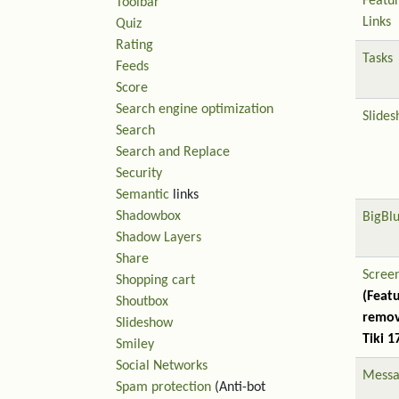
Featu
Toolbar
Links
Quiz
Rating
Tasks
Feeds
Score
Search engine optimization
Slide
Search
Search and Replace
Security
Semantic
links
Shadowbox
BigBl
Shadow Layers
Share
Scree
Shopping cart
(Feat
Shoutbox
remov
Slideshow
Tiki 1
Smiley
Social Networks
Messa
Spam protection
(Anti-bot