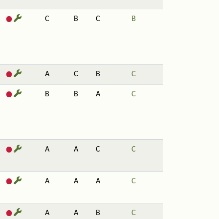
C
B
C
B
A
C
B
C
B
B
A
C
A
A
C
C
A
A
A
C
A
A
B
C