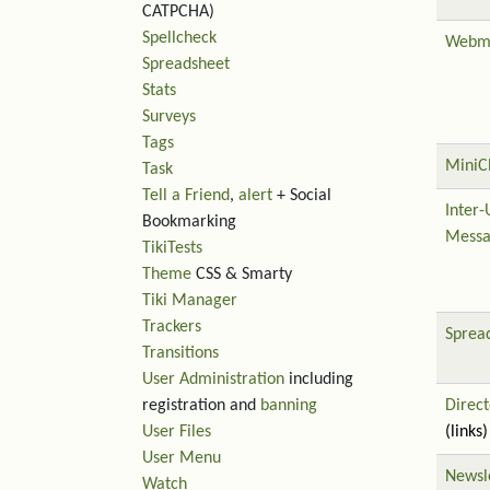
CATPCHA)
Spellcheck
Webm
Spreadsheet
Stats
Surveys
Tags
MiniC
Task
Tell a Friend
,
alert
+ Social
Inter-
Bookmarking
Messa
TikiTests
Theme
CSS & Smarty
Tiki Manager
Trackers
Sprea
Transitions
User Administration
including
registration and
banning
Direct
User Files
(links)
User Menu
Newsl
Watch