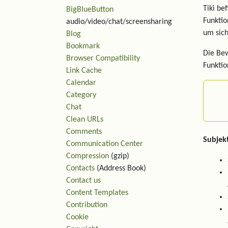
Tiki be
BigBlueButton
Funktio
audio/video/chat/screensharing
um sich
Blog
Bookmark
Die Bew
Browser Compatibility
Funktio
Link Cache
Calendar
Category
Chat
Clean URLs
Comments
Subjek
Communication Center
Compression
(gzip)
Contacts
(Address Book)
Contact us
Content Templates
Contribution
Cookie