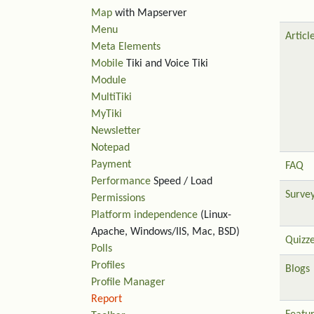
Map
with Mapserver
Menu
Articl
Meta Elements
Mobile
Tiki and Voice Tiki
Module
MultiTiki
MyTiki
Newsletter
Notepad
Payment
FAQ
Performance
Speed / Load
Surve
Permissions
Platform independence
(Linux-
Apache, Windows/IIS, Mac, BSD)
Quizz
Polls
Profiles
Blogs
Profile Manager
Report