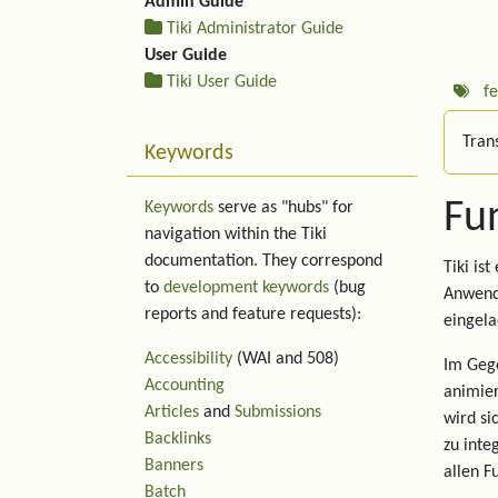
Admin Guide
Tiki Administrator Guide
User Guide
Tiki User Guide
f
Trans
Keywords
Fu
Keywords
serve as "hubs" for
navigation within the Tiki
documentation. They correspond
Tiki is
to
development keywords
(bug
Anwend
reports and feature requests):
eingela
Accessibility
(WAI and 508)
Im Gege
Accounting
animier
Articles
and
Submissions
wird si
Backlinks
zu inte
Banners
allen F
Batch