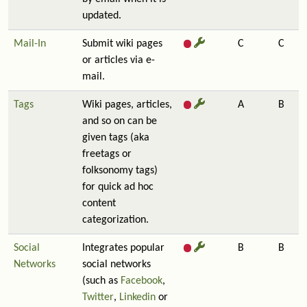
updated.
Mail-In
Submit wiki pages
C
C
or articles via e-
mail.
Tags
Wiki pages, articles,
A
B
and so on can be
given tags (aka
freetags or
folksonomy tags)
for quick ad hoc
content
categorization.
Social
Integrates popular
B
B
Networks
social networks
(such as
Facebook
,
Twitter
,
Linkedin
or