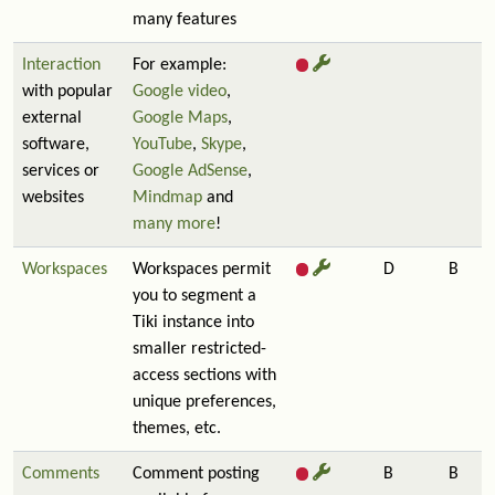
many features
Interaction
For example:
with popular
Google video
,
external
Google Maps
,
software,
YouTube
,
Skype
,
services or
Google AdSense
,
websites
Mindmap
and
many more
!
Workspaces
Workspaces permit
D
B
you to segment a
Tiki instance into
smaller restricted-
access sections with
unique preferences,
themes, etc.
Comments
Comment posting
B
B