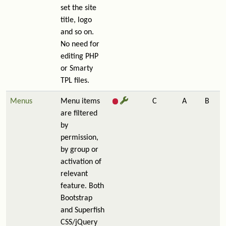
set the site
title, logo
and so on.
No need for
editing PHP
or Smarty
TPL files.
Menus
Menu items
C
A
B
are filtered
by
permission,
by group or
activation of
relevant
feature. Both
Bootstrap
and Superfish
CSS/jQuery