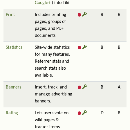
Google+
) into Tiki.
Print
Includes printing
B
B
pages, groups of
pages, and PDF
documents.
Statistics
Site-wide statistics
B
B
for many features.
Referrer stats and
search stats also
available.
Banners
Insert, track, and
B
A
manage advertising
banners.
Rating
Lets users vote on
D
B
wiki pages &
tracker items