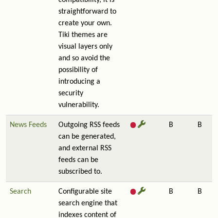
compatibility, it is
straightforward to
create your own.
Tiki themes are
visual layers only
and so avoid the
possibility of
introducing a
security
vulnerability.
News Feeds
Outgoing RSS feeds
B
B
can be generated,
and external RSS
feeds can be
subscribed to.
Search
Configurable site
B
B
search engine that
indexes content of