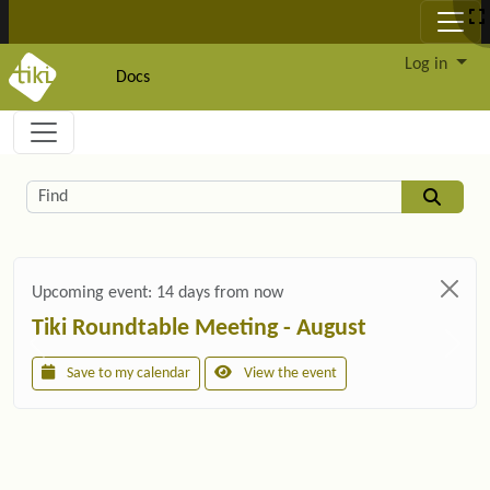
Site identity, navigation, etc.
Log in
Docs
Navigation and related functionality and c
Related content
Find
Upcoming event:
14 days from now
Tiki Roundtable Meeting - August
Save to my calendar
View the event