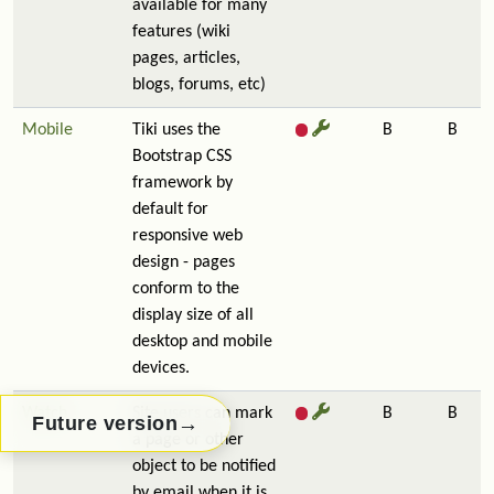
available for many
features (wiki
pages, articles,
blogs, forums, etc)
Mobile
Tiki uses the
B
B
Bootstrap CSS
framework by
default for
responsive web
design - pages
conform to the
display size of all
desktop and mobile
devices.
Watch
Site users can mark
B
B
→
Future version
a page or other
object to be notified
by email when it is