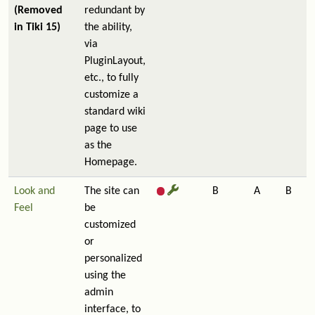
(Removed
redundant by
in Tiki 15)
the ability,
via
PluginLayout,
etc., to fully
customize a
standard wiki
page to use
as the
Homepage.
Look and
The site can
B
A
B
Feel
be
customized
or
personalized
using the
admin
interface, to