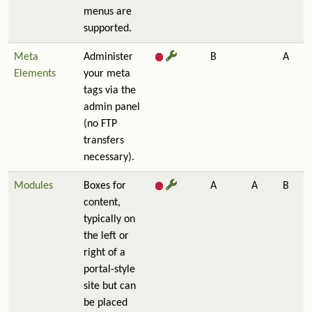
menus are
supported.
Meta
Administer
B
A
Elements
your meta
tags via the
admin panel
(no FTP
transfers
necessary).
Modules
Boxes for
A
A
B
content,
typically on
the left or
right of a
portal-style
site but can
be placed