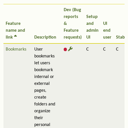
Dev (Bug
reports
Setup
Feature
&
and
UI
name and
Feature
admin
end
link
Description
requests)
UI
user
Stabil
Bookmarks
User
C
C
C
bookmarks
let users
bookmark
internal or
external
pages,
create
folders and
organize
their
personal