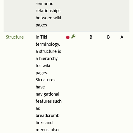
semantic
relationships
between wiki
pages
Structure
In Tiki
B
B
A
terminology,
a structure is
a hierarchy
for wiki
pages.
Structures
have
navigational
features such
as
breadcrumb
links and
menus; also