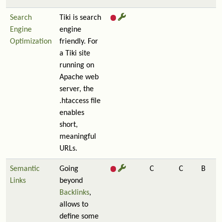
Search
Tiki is search
Engine
engine
Optimization
friendly. For
a Tiki site
running on
Apache web
server, the
.htaccess file
enables
short,
meaningful
URLs.
Semantic
Going
C
C
B
Links
beyond
Backlinks
,
allows to
define some