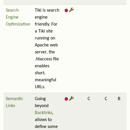
Search
Tiki is search
Engine
engine
Optimization
friendly. For
a Tiki site
running on
Apache web
server, the
.htaccess file
enables
short,
meaningful
URLs.
Semantic
Going
C
C
B
Links
beyond
Backlinks
,
allows to
define some