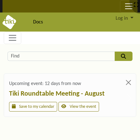
Site identity, navigation, etc.
Log in
Docs
Navigation and related functionality and c
Related content
Find
Upcoming event:
12 days from now
Tiki Roundtable Meeting - August
Save to my calendar
View the event