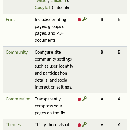
Twitter
,
Linkedin
or
Google+
) into Tiki.
Print
Includes printing
B
B
pages, groups of
pages, and PDF
documents.
Community
Configure site
B
B
community settings
such as user identity
and participation
details, and social
interaction settings.
Compression
Transparently
A
A
compress your
pages on-the-fly.
Themes
Thirty-three visual
A
A