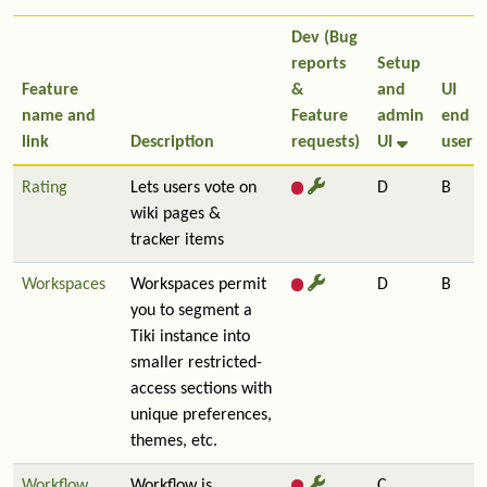
Dev (Bug
reports
Setup
Feature
&
and
UI
name and
Feature
admin
end
link
Description
requests)
UI
user
Rating
Lets users vote on
D
B
wiki pages &
tracker items
Workspaces
Workspaces permit
D
B
you to segment a
Tiki instance into
smaller restricted-
access sections with
unique preferences,
themes, etc.
Workflow
Workflow is
C