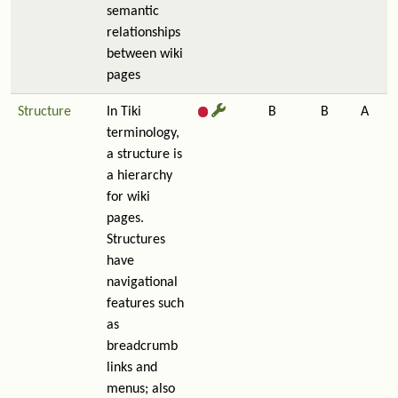
semantic
relationships
between wiki
pages
Structure
In Tiki
B
B
A
terminology,
a structure is
a hierarchy
for wiki
pages.
Structures
have
navigational
features such
as
breadcrumb
links and
menus; also