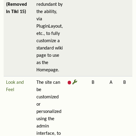
(Removed
redundant by
in Tiki 15)
the ability,
via
PluginLayout,
etc., to fully
customize a
standard wiki
page to use
as the
Homepage.
Look and
The site can
B
A
B
Feel
be
customized
or
personalized
using the
admin
interface, to