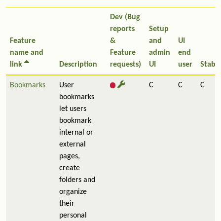
Dev (Bug
reports
Setup
Feature
&
and
UI
name and
Feature
admin
end
link
Description
requests)
UI
user
Stabil
Bookmarks
User
C
C
C
bookmarks
let users
bookmark
internal or
external
pages,
create
folders and
organize
their
personal