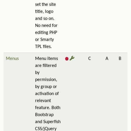
set the site
title, logo
and so on.
No need for
editing PHP
or Smarty
TPL files.
Menus
Menu items
C
A
B
are filtered
by
permission,
by group or
activation of
relevant
feature. Both
Bootstrap
and Superfish
CSS/jQuery