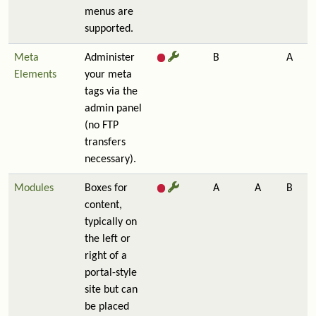
menus are
supported.
Meta
Administer
B
A
Elements
your meta
tags via the
admin panel
(no FTP
transfers
necessary).
Modules
Boxes for
A
A
B
content,
typically on
the left or
right of a
portal-style
site but can
be placed