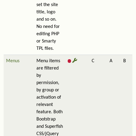
set the site
title, logo
and so on.
No need for
editing PHP
or Smarty
TPL files.
Menus
Menu items
C
A
B
are filtered
by
permission,
by group or
activation of
relevant
feature. Both
Bootstrap
and Superfish
CSS/jQuery