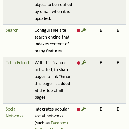
object to be notified
by email when it is
updated.
Search
Configurable site
B
B
search engine that
indexes content of
many features
Tell a Friend
With this feature
B
B
activated, to share
pages, a link "Email
this page" is added
at the top of all
pages.
Social
Integrates popular
B
B
Networks
social networks
(such as
Facebook
,