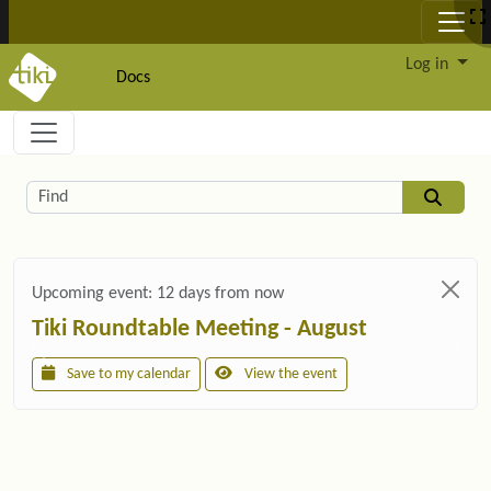
Site identity, navigation, etc.
Log in
Docs
Navigation and related functionality and c
Related content
Find
Upcoming event:
12 days from now
Tiki Roundtable Meeting - August
Save to my calendar
View the event