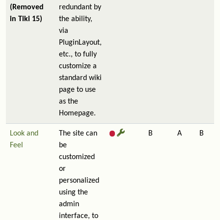
(Removed
redundant by
in Tiki 15)
the ability,
via
PluginLayout,
etc., to fully
customize a
standard wiki
page to use
as the
Homepage.
Look and
The site can
B
A
B
Feel
be
customized
or
personalized
using the
admin
interface, to