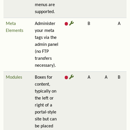
menus are
supported.
Meta
Administer
B
A
Elements
your meta
tags via the
admin panel
(no FTP
transfers
necessary).
Modules
Boxes for
A
A
B
content,
typically on
the left or
right of a
portal-style
site but can
be placed