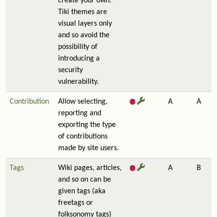
create your own.
Tiki themes are
visual layers only
and so avoid the
possibility of
introducing a
security
vulnerability.
Contribution
Allow selecting,
A
A
reporting and
exporting the type
of contributions
made by site users.
Tags
Wiki pages, articles,
A
B
and so on can be
given tags (aka
freetags or
folksonomy tags)