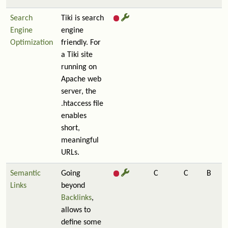
Search
Tiki is search
Engine
engine
Optimization
friendly. For
a Tiki site
running on
Apache web
server, the
.htaccess file
enables
short,
meaningful
URLs.
Semantic
Going
C
C
B
Links
beyond
Backlinks
,
allows to
define some