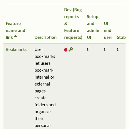
Dev (Bug
reports
Setup
Feature
&
and
UI
name and
Feature
admin
end
link
Description
requests)
UI
user
Stabil
Bookmarks
User
C
C
C
bookmarks
let users
bookmark
internal or
external
pages,
create
folders and
organize
their
personal