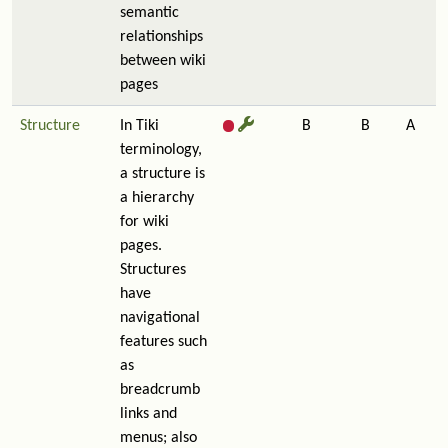
semantic
relationships
between wiki
pages
Structure
In Tiki
B
B
A
terminology,
a structure is
a hierarchy
for wiki
pages.
Structures
have
navigational
features such
as
breadcrumb
links and
menus; also